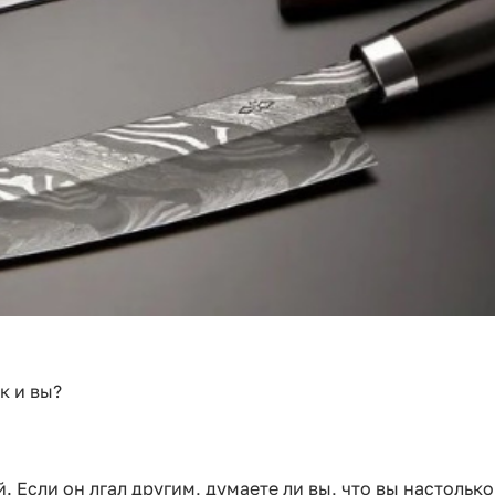
к и вы?
Если он лгал другим, думаете ли вы, что вы настолько