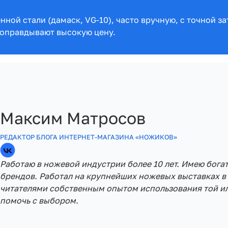
ной стали (дамаск, VG-10), часто вручную, с точной 
 оправдывают высокую цену.
Максим Матросов
РЕДАКТОР БЛОГА ИНТЕРНЕТ-МАГАЗИНА «НОЖИКОВ»
Работаю в ножевой индустрии более 10 лет. Имею бога
брендов. Работал на крупнейших ножевых выставках в 
читателями собственным опытом использования той ил
помочь с выбором.