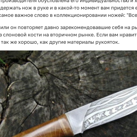
производителя обусловлена его индивидуальностью и
 держать нож в руке и в какой-то момент вам придется
е самое важное слово в коллекционировании ножей: "Вс
 или он повторяет давно зарекомендовавшие себя на 
 слоновой кости на вторичном рынке. Если вам нравитс
 так же хорошо, как другие материалы рукояток.