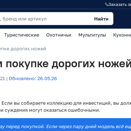
Заказать з
Найти
Туристические
Охотничьи
Мультитулы
Кухонн
упке дорогих ножей
и покупке дорогих ноже
21 |
Обновлено: 26.05.26
т? Если вы собираете коллекцию для инвестиций, вы до
аши суждения могут оказаться ошибочными.
зу перед покупкой. Если через пару дней модель всё ещ