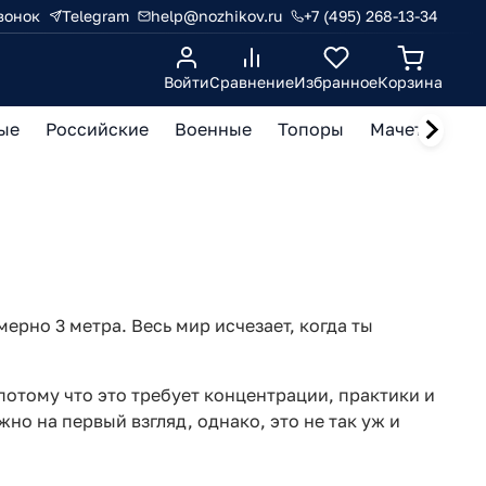
вонок
Telegram
help@nozhikov.ru
+7 (495) 268-13-34
Войти
Сравнение
Избранное
Корзина
ые
Российские
Военные
Топоры
Мачете, кукр
ерно 3 метра. Весь мир исчезает, когда ты
потому что это требует концентрации, практики и
но на первый взгляд, однако, это не так уж и