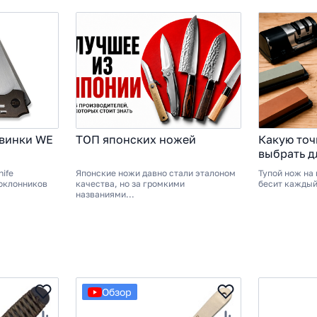
овинки WE
ТОП японских ножей
Какую точ
выбрать д
ife
Японские ножи давно стали эталоном
Тупой нож на 
поклонников
качества, но за громкими
бесит каждый 
названиями...
Обзор