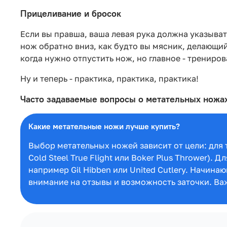
Прицеливание и бросок
Если вы правша, ваша левая рука должна указывать
нож обратно вниз, как будто вы мясник, делающий
когда нужно отпустить нож, но главное - трениро
Ну и теперь - практика, практика, практика!
Часто задаваемые вопросы о метательных ножа
Какие метательные ножи лучше купить?
Выбор метательных ножей зависит от цели: для
Cold Steel True Flight или Boker Plus Thrower)
например Gil Hibben или United Cutlery. Начина
внимание на отзывы и возможность заточки. Ва