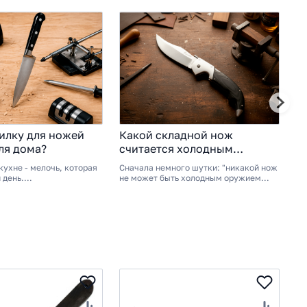
илку для ножей
Какой складной нож
Н
ля дома?
считается холодным
F
оружием?
кухне - мелочь, которая
Сначала немного шутки: "никакой нож
Pe
день....
не может быть холодным оружием...
бр