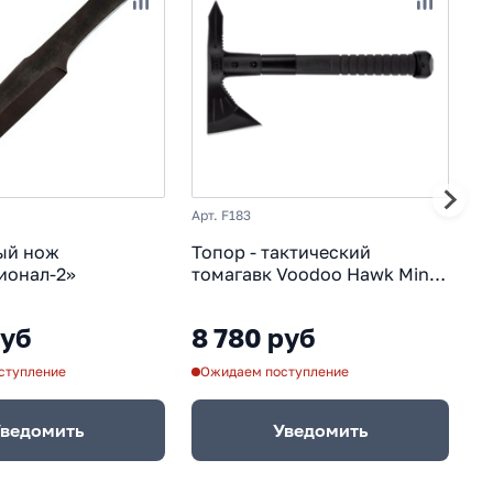
Арт. F183
Ар
ый нож
Топор - тактический
Т
ионал-2»
томагавк Voodoo Hawk Mini
F1
Black - SOG F183, сталь
р
3Cr13MoV Hardcased Black,
ч
руб
8 780 руб
7
рукоять термопластик GRN,
чёрный
ступление
Ожидаем поступление
О
ведомить
Уведомить