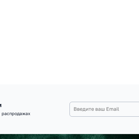
и
и распродажах