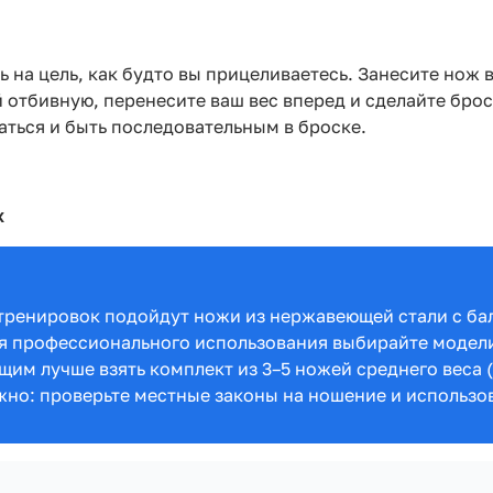
 на цель, как будто вы прицеливаетесь. Занесите нож 
 отбивную, перенесите ваш вес вперед и сделайте бросо
ваться и быть последовательным в броске.
х
 тренировок подойдут ножи из нержавеющей стали с б
. Для профессионального использования выбирайте модел
ющим лучше взять комплект из 3–5 ножей среднего веса 
жно: проверьте местные законы на ношение и использо