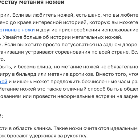
усству метания ножей
ории. Если вы любитель ножей, есть шанс, что вы любит
ено до краев интересной историей, которую вы можете
ртивные ножи
и другие приспособления использовали
. Узнайте больше об истории метательных ножей.
. Если вы хотите просто потусоваться на заднем дворе 
ганизации устраивают соревнования по всей стране. Е
о.
 быть, и бессмыслица, но метание ножей не обязатель
игру в бильярд или метание дротиков. Вместо того, чт
жей
и мишень может предложить бесчисленные часы ра
етание ножей это также отличный способ быть в общес
ваниям или провести неформальные встречи на заднем
й:
и в область клинка. Такие ножи считаются идеальными
нож бросают удерживая за рукоятку.