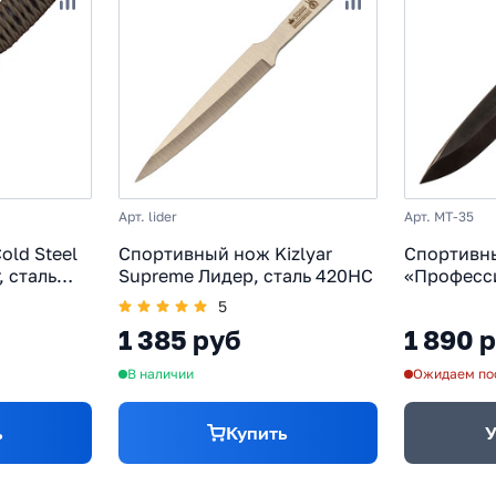
Арт. lider
Арт. MT-35
ld Steel
Спортивный нож Kizlyar
Спортивн
, сталь
Supreme Лидер, сталь 420HC
«Професс
ракорд,
5
1 385 руб
1 890 
В наличии
Ожидаем по
ь
Купить
У