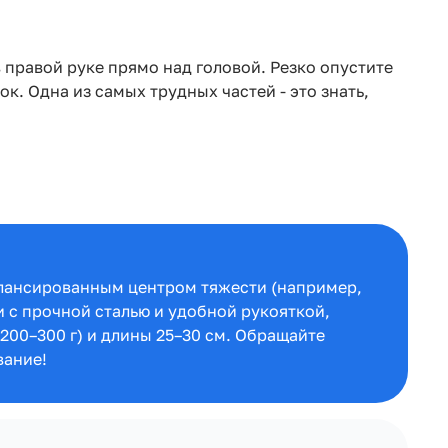
в правой руке прямо над головой. Резко опустите
к. Одна из самых трудных частей - это знать,
алансированным центром тяжести (например,
и с прочной сталью и удобной рукояткой,
(200–300 г) и длины 25–30 см. Обращайте
вание!