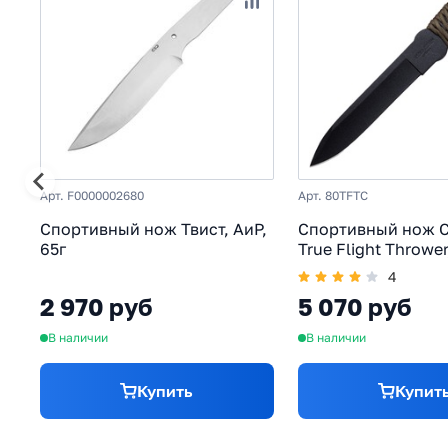
Арт. F0000002680
Арт. 80TFTC
Спортивный нож Твист, АиР,
Спортивный нож Co
65г
True Flight Thrower
1055C, рукоять па
4
черный/зеленый
2 970 руб
5 070 руб
В наличии
В наличии
Купить
Купит