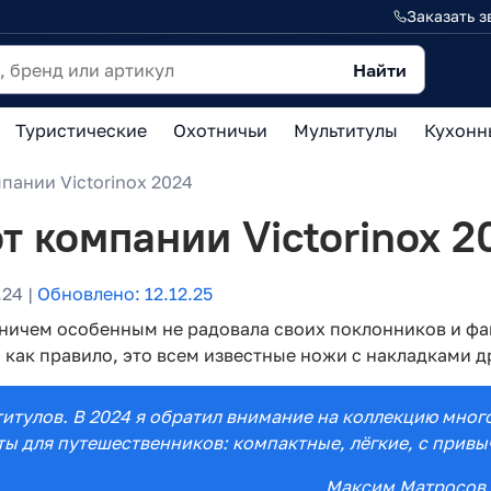
Заказать з
Найти
Туристические
Охотничьи
Мультитулы
Кухонн
ании Victorinox 2024
 компании Victorinox 2
24 |
Обновлено: 12.12.25
 ничем особенным не радовала своих поклонников и ф
как правило, это всем известные ножи с накладками др
льтитулов. В 2024 я обратил внимание на коллекцию мно
ты для путешественников: компактные, лёгкие, с прив
Максим Матросов