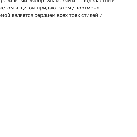
о правильный выбор. Знаковый и неподвластный
крестом и щитом придают этому портмоне
мой является сердцем всех трех стилей и