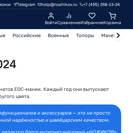
вонок
Telegram
help@nozhikov.ru
+7 (495) 268-13-34
Войти
Сравнение
Избранное
Корзина
ые
Российские
Военные
Топоры
Мачете, кукр
024
анатов EDC-мании. Каждый год они выпускают
угого цвета.
гофункционалов и аксессуаров — это не просто
ычной надёжностью и швейцарским качеством.
, редактор блога интернет-магазина «НОЖИКОВ»