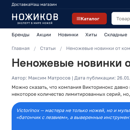
Доставка
Наш магазин
Каталог
Бренды
Акции
Новинки
Хиты
Складные
Главная
Статьи
Неножевые новинки от комп
Неножевые новинки от
Автор: Максим Матросов | Дата публикации: 26.01.
Можно сказать, что компания Викторинокс давно
некоторое количество лимитированных серий, но, 
Victorinox — мастера не только ножей, но и му
«батончик с лезвием», а выверенные инструмен