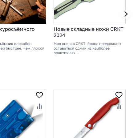
шкуросъёмного
Новые складные ножи CRKT
М
2024
п
ъёмник способен
Моя оценка CRKT: бренд продолжает
По
фей быстрее, чем плохой
оставаться одним из наиболее
та
практичных...