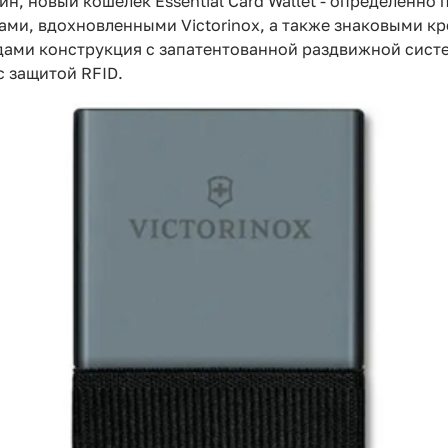
йн, новый кошелек Essential Card Wallet - определенн
лами, вдохновленными Victorinox, а также знаковыми 
дами конструкция с запатентованной раздвижной систе
с защитой RFID.