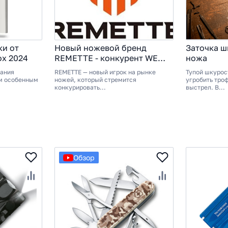
и от
Новый ножевой бренд
Заточка 
ox 2024
REMETTE - конкурент WE
ножа
Knife или безликий
пания
REMETTE — новый игрок на рынке
Тупой шкурос
проходняк? Разбираемся на
м особенным
ножей, который стремится
угробить тро
примерах!
конкурировать...
выстрел. В...
Обзор