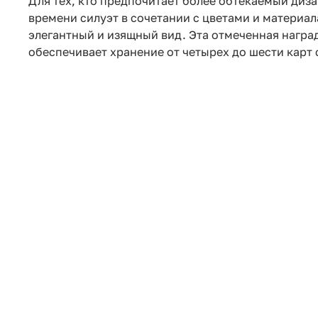
Для тех, кто предпочитает более обтекаемый диза
времени силуэт в сочетании с цветами и материа
элегантный и изящный вид. Эта отмеченная награ
обеспечивает хранение от четырех до шести карт 