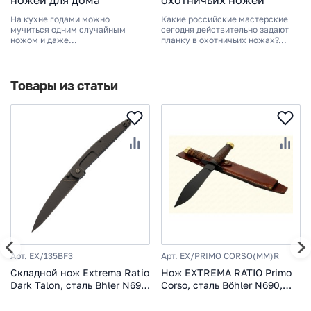
На кухне годами можно
Какие российские мастерские
мучиться одним случайным
сегодня действительно задают
ножом и даже...
планку в охотничьих ножах?...
Товары из статьи
Арт. EX/135BF3
Арт. EX/PRIMO CORSO(MM)R
Складной нож Extrema Ratio
Нож EXTREMA RATIO Primo
Dark Talon, сталь Bhler N690,
Corso, сталь Böhler N690,
рукоять алюминий
рукоять кожа