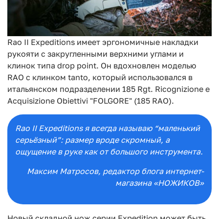
Rao II Expeditions имеет эргономичные накладки
рукояти с закругленными верхними углами и
клинок типа drop point. Он вдохновлен моделью
RAO с клинком tanto, который использовался в
итальянском подразделении 185 Rgt. Ricognizione e
Acquisizione Obiettivi "FOLGORE" (185 RAO).
Rao II Expeditions я всегда называю “маленький
серьёзный”: размер вроде скромный, а
ощущение в руке как от большого инструмента.
Максим Матросов
, редактор блога интернет-
магазина «НОЖИКОВ»
Новый складной нож серии Expedition может быть