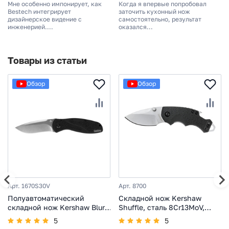
Мне особенно импонирует, как
Когда я впервые попробовал
Bestech интегрирует
заточить кухонный нож
дизайнерское видение с
самостоятельно, результат
инженерией....
оказался...
Товары из статьи
Обзор
Обзор
Арт. 1670S30V
Арт. 8700
Полуавтоматический
Складной нож Kershaw
складной нож Kershaw Blur,
Shuffle, сталь 8Cr13MoV,
сталь S30V, рукоять
рукоять GFN, карманный
5
5
алюминий/Trac-Tec
EDC нож