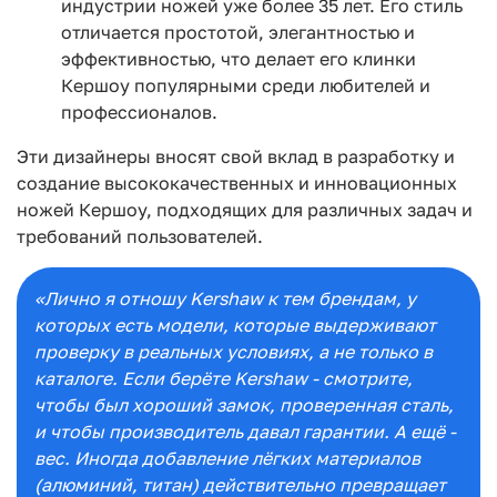
индустрии ножей уже более 35 лет. Его стиль
отличается простотой, элегантностью и
эффективностью, что делает его клинки
Кершоу популярными среди любителей и
профессионалов.
Эти дизайнеры вносят свой вклад в разработку и
создание высококачественных и инновационных
ножей Кершоу, подходящих для различных задач и
требований пользователей.
«Лично я отношу Kershaw к тем брендам, у
которых есть модели, которые выдерживают
проверку в реальных условиях, а не только в
каталоге. Если берёте Kershaw - смотрите,
чтобы был хороший замок, проверенная сталь,
и чтобы производитель давал гарантии. А ещё -
вес. Иногда добавление лёгких материалов
(алюминий, титан) действительно превращает