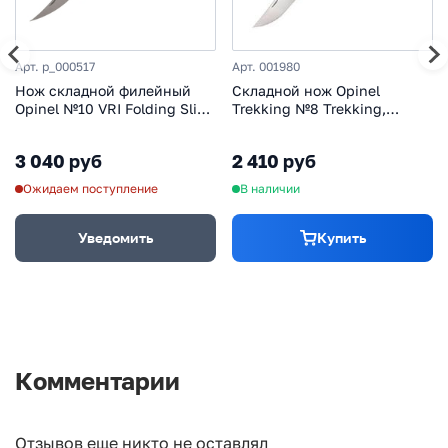
Арт. p_000517
Арт. 001980
Нож складной филейный
Складной нож Opinel
Opinel №10 VRI Folding Slim
Trekking №8 Trekking,
Beechwood, сталь Sandvik
нержавеющая сталь,
12C27, рукоять бук, 000517
блистер, хаки
3 040 руб
2 410 руб
Ожидаем поступление
В наличии
Уведомить
Купить
Комментарии
Отзывов еще никто не оставлял