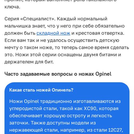
ключа.
Серия «Специалист». Каждый нормальный
мальчишка знает, что у него при себе обязательно
должен быть
складной нож
и крестовая отвертка.
Если вам так и не удалось осуществить детскую
мечту о таком ноже, то теперь самое время сделать
это. Ножи этой серии оснащены двумя битами и
держателем для бит.
Часто задаваемые вопросы о ножах Opinel
Какая сталь ножей Опинель?
Ножи Opinel традиционно изготавливаются из
углеродистой стали, такой как XC90, которая
обеспечивает хорошую остроту и легкость
заточки. Также доступны модели из
нержавеющей стали, например, из стали 12C27,