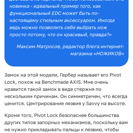
новинка - идеальный пример того, как
функциональный EDC может быть по-
настоящему стильным аксессуаром. Иногда
ведь можно позволить себе выбрать нож
просто потому, что он красивый, правда?»
Максим Матросов
, редактор блога интернет-
магазина «НОЖИКОВ»
Замок на этой модели, Гербер называет его Pivot
Lock, похож на Benchmade AXIS. Мне очень
нравится такой замок в виде стержня по
нескольким причинам. Он симметричен, что всегда
ценится. Центрирование лезвия у Savvy на высоте.
Кроме того, Pivot Lock безопаснее большинства
других типов запорных механизмов, поскольку вам
не нужно прикладывать пальцы к лезвию, чтобы