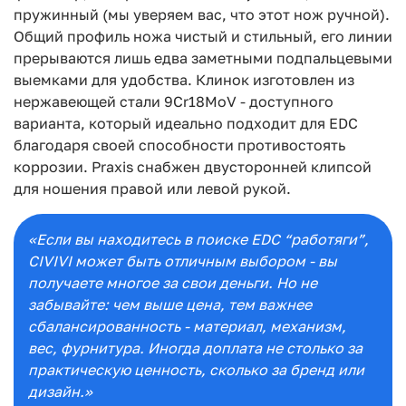
пружинный (мы уверяем вас, что этот нож ручной).
Общий профиль ножа чистый и стильный, его линии
прерываются лишь едва заметными подпальцевыми
выемками для удобства. Клинок изготовлен из
нержавеющей стали 9Cr18MoV - доступного
варианта, который идеально подходит для EDC
благодаря своей способности противостоять
коррозии. Praxis снабжен двусторонней клипсой
для ношения правой или левой рукой.
«Если вы находитесь в поиске EDC “работяги”,
CIVIVI может быть отличным выбором - вы
получаете многое за свои деньги. Но не
забывайте: чем выше цена, тем важнее
сбалансированность - материал, механизм,
вес, фурнитура. Иногда доплата не столько за
практическую ценность, сколько за бренд или
дизайн.»