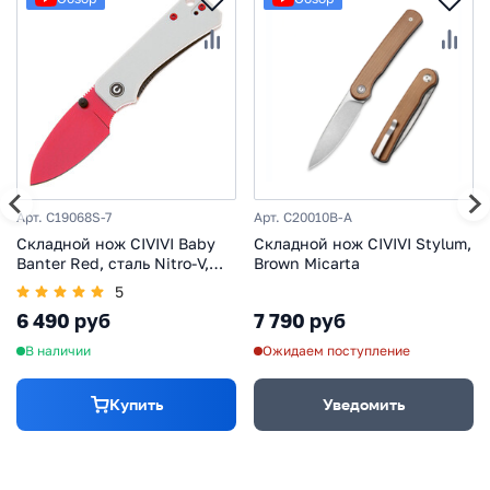
Арт. C19068S-7
Арт. C20010B-A
Складной нож CIVIVI Baby
Складной нож CIVIVI Stylum,
Banter Red, сталь Nitro-V,
Brown Micarta
рукоять G10
5
6 490 руб
7 790 руб
В наличии
Ожидаем поступление
Купить
Уведомить