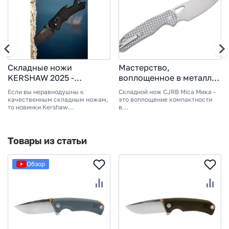
Складные ножи
Мастерство,
KERSHAW 2025 -
воплощенное в металле -
высокотехнологичный
новинки CJRB Cutlery
Если вы неравнодушны к
Складной нож CJRB Mica Мика -
дизайн
2024
качественным складным ножам,
это воплощение компактности
то новинки Kershaw...
в...
Товары из статьи
Обзор