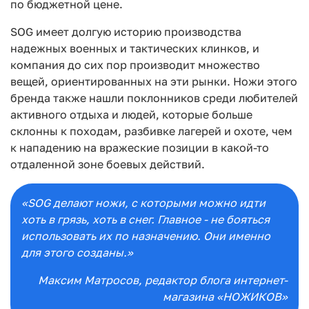
по бюджетной цене.
SOG имеет долгую историю производства
надежных военных и тактических клинков, и
компания до сих пор производит множество
вещей, ориентированных на эти рынки. Ножи этого
бренда также нашли поклонников среди любителей
активного отдыха и людей, которые больше
склонны к походам, разбивке лагерей и охоте, чем
к нападению на вражеские позиции в какой-то
отдаленной зоне боевых действий.
«SOG делают ножи, с которыми можно идти
хоть в грязь, хоть в снег. Главное - не бояться
использовать их по назначению. Они именно
для этого созданы.»
Максим Матросов
, редактор блога интернет-
магазина «НОЖИКОВ»