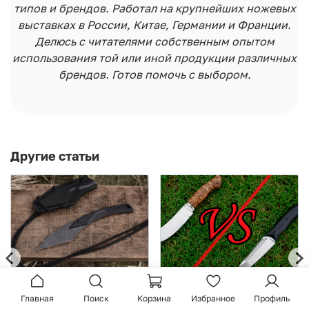
типов и брендов. Работал на крупнейших ножевых
выставках в России, Китае, Германии и Франции.
Делюсь с читателями собственным опытом
использования той или иной продукции различных
брендов. Готов помочь с выбором.
Другие статьи
Три компактные
Отличительные черты
новинки Extrema Ratio
ножа для охоты
Главная
Поиск
Корзина
Избранное
Профиль