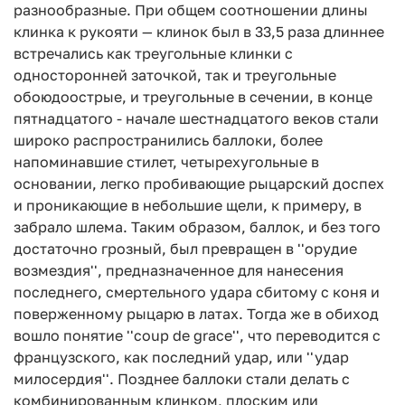
разнообразные. При общем соотношении длины
клинка к рукояти — клинок был в 3­3,5 раза длиннее
встречались как треугольные клинки с
односторонней заточкой, так и треугольные
обоюдоострые, и треугольные в сечении, в конце
пятнадцатого - начале шестнадцатого веков стали
широко распространились баллоки, более
напоминавшие стилет, четырехугольные в
основании, легко пробивающие рыцарский доспех
и проникающие в небольшие щели, к примеру, в
забрало шлема. Таким образом, баллок, и без того
достаточно грозный, был превращен в ''орудие
возмездия'', предназначенное для нанесения
последнего, смертельного удара сбитому с коня и
поверженному рыцарю в латах. Тогда же в обиход
вошло понятие ''coup de grace'', что переводится с
французского, как последний удар, или ''удар
милосердия''. Позднее баллоки стали делать с
комбинированным клинком, плоским или