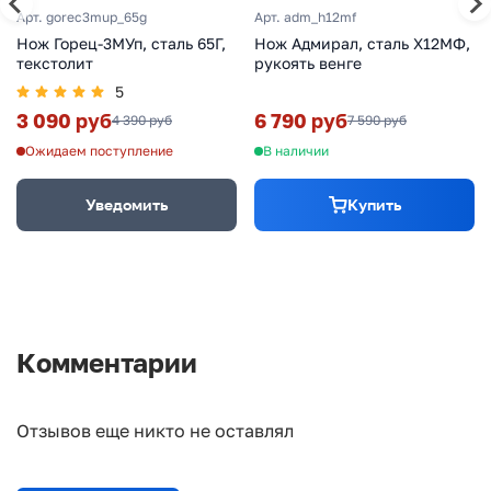
Арт. gorec3mup_65g
Арт. adm_h12mf
Нож Горец-3МУп, сталь 65Г,
Нож Адмирал, сталь Х12МФ,
текстолит
рукоять венге
5
3 090 руб
6 790 руб
4 390 руб
7 590 руб
Ожидаем поступление
В наличии
Уведомить
Купить
Комментарии
Отзывов еще никто не оставлял