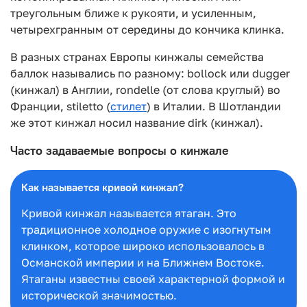
треугольным ближе к рукояти, и усиленным,
четырехгранным от середины до кончика клинка.
В разных странах Европы кинжалы семейства
баллок назывались по разному: bollock или dugger
(кинжал) в Англии, rondelle (от слова круглый) во
Франции, stiletto (
стилет
) в Италии. В Шотландии
же этот кинжал носил название dirk (кинжал).
Часто задаваемые вопросы о кинжале
Как называется кривой кинжал?
Кривой кинжал называется ятаган. Это
традиционное холодное оружие с изогнутым
клинком, которое широко использовалось в
Османской империи и на Ближнем Востоке.
Ятаганы известны своей характерной формой и
исторической значимостью.