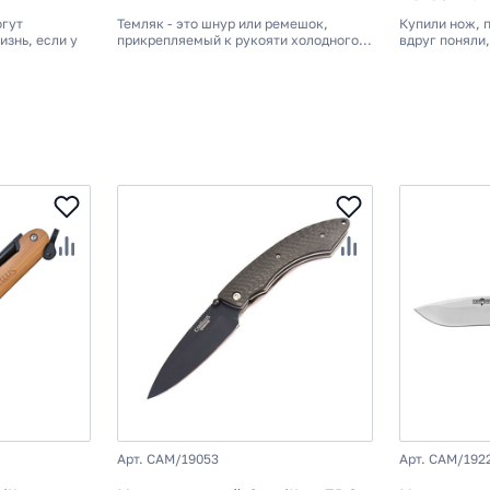
огут
Темляк - это шнур или ремешок,
Купили нож, п
изнь, если у
прикрепляемый к рукояти холодного...
вдруг поняли,.
Арт. CAM/19053
Арт. CAM/192