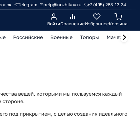
вонок
Telegram
help@nozhikov.ru
+7 (495) 268-13-34
Войти
Сравнение
Избранное
Корзина
ые
Российские
Военные
Топоры
Мачете, кукр
ичества вещей, которыми мы пользуемся каждый
в стороне.
щего под прикрытием, с целью создания идеального