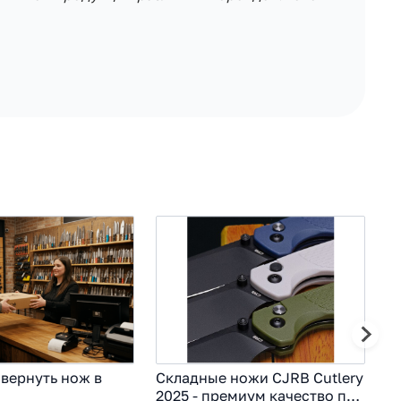
вернуть нож в
Складные ножи CJRB Cutlery
К
2025 - премиум качество по
-