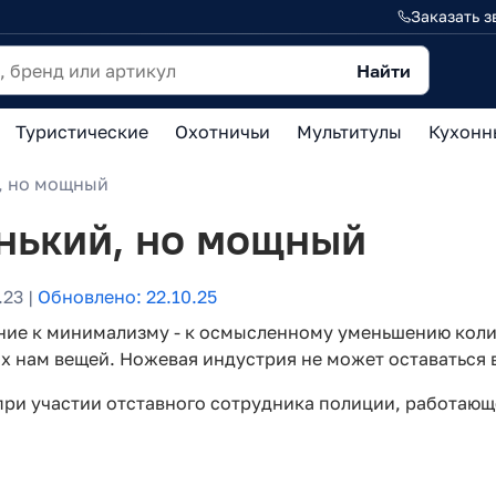
Заказать з
Найти
Туристические
Охотничьи
Мультитулы
Кухонн
й, но мощный
енький, но мощный
23 |
Обновлено: 22.10.25
ние к минимализму - к осмысленному уменьшению кол
х нам вещей. Ножевая индустрия не может оставаться 
 при участии отставного сотрудника полиции, работаю