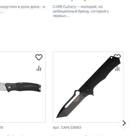
доступной цене
с
окрутили в руке дома - и
CJRB Cutlery — молодой, но
Ск
к
..
амбициозный бренд, который с
Ск
первых...
т
28
Арт. CAM/18683
Ар