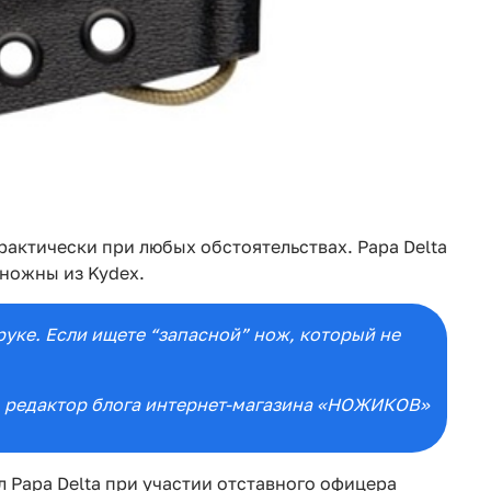
актически при любых обстоятельствах. Papa Delta
 ножны из Kydex.
 руке. Если ищете “запасной” нож, который не
, редактор блога интернет-магазина «НОЖИКОВ»
л Papa Delta при участии отставного офицера