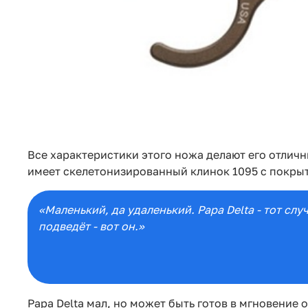
Все характеристики этого ножа делают его отлич
имеет скелетонизированный клинок 1095 с покрыти
«Маленький, да удаленький. Papa Delta - тот сл
подведёт - вот он.»
Papa Delta мал, но может быть готов в мгновение 