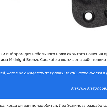
ным выбором для небольшого ножа скрытого ношения пр
ем Midnight Bronze Cerakote и включает в себя тонкие
учай, когда не ожидаешь от крошки такой уверенности в
Максим Матросов
ока, когда он вам понадобится. Лео Эспиноза разработа