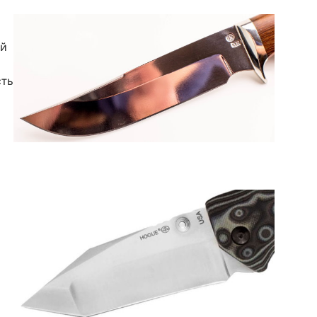
ей
сть
а