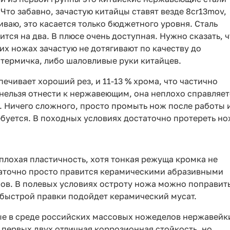
. Что забавно, зачастую китайцы ставят везде 8cr13mov,
иваю, это касается только бюджетного уровня. Сталь
ится на два. В плюсе очень доступная. Нужно сказать, 
ких ножах зачастую не дотягивают по качеству до
 термичка, либо шаловливые руки китайцев.
печивает хороший рез, и 11-13 % хрома, что частично
 нельзя отнести к нержавеющим, она неплохо справляет
. Ничего сложного, просто промыть нож после работы 
ебуется. В походных условиях достаточно протереть н
плохая пластичность, хотя тонкая режуща кромка не
статочно просто правится керамическими абразивными
ов. В полевых условиях остроту ножа можно поправит
быстрой правки подойдет керамический мусат.
ые в среде российских массовых ножеделов нержавейк
 У первых двух отличная коррозионная стойкость, но