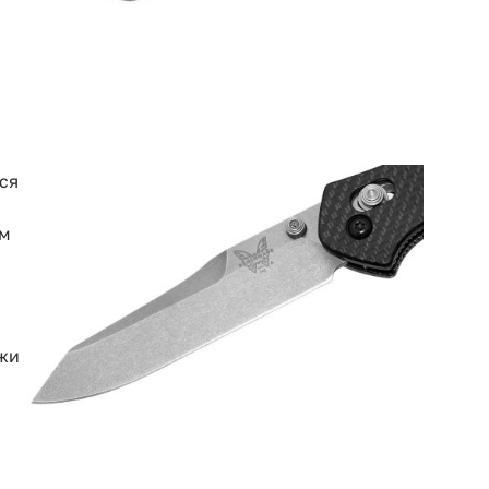
ся
ым
ожи