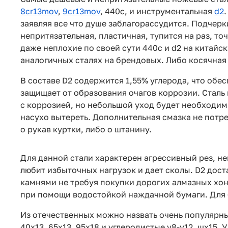
8cr13mov
,
9cr13mov
, 440с, и инструментальная
d2
заявляя все что душе заблагорассудится. Подчерк
непритязательная, пластичная, тупится на раз, точ
даже неплохие по своей сути 440с и d2 на китайс
аналогичных сталях на брендовых. Либо косячная
В составе D2 содержится 1,55% углерода, что обес
защищает от образования очагов коррозии. Сталь
с коррозией, но небольшой уход будет необходим
насухо вытереть. Дополнительная смазка не потр
о рукав куртки, либо о штанину.
Для данной стали характерен агрессивный рез, не
любит избыточных нагрузок и дает сколы. D2 до
камнями не требуя покупки дорогих алмазных хон
при помощи водостойкой наждачной бумаги. Для 
Из отечественных можно назвать очень популярн
40х13, 65х13, 95х18 и углеродистые у8-у12, шх15.