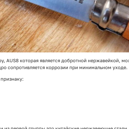
ру, AUS8 которая является добротной нержавейкой, м
дро сопротивляется коррозии при минимальном уходе.
 признаку:
и из первой группы это китайские нержавеющие стали