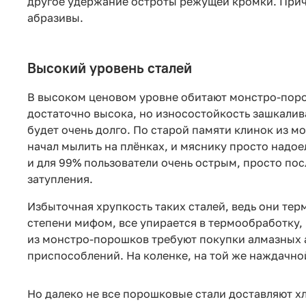
другое удержание остроты режущей кромки. Прич
абразивы.
Высокий уровень сталей
В высоком ценовом уровне обитают монстро-порош
достаточно высока, но износостойкость зашкалив
будет очень долго. По старой памяти клинок из м
начал мылить на плёнках, и мяснику просто надое
и для 99% пользователи очень острым, просто по
затупления.
Избыточная хрупкость таких сталей, ведь они терм
степени мифом, все упирается в термообработку, и
из монстро-порошков требуют покупки алмазных а
приспособлений. На коленке, на той же наждачной
Но далеко не все порошковые стали доставляют хл