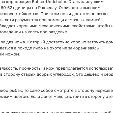
ва корпорации Bohler-Uddeholm. Сталь наилучшим
 60-62 единицы по Роквеллу. Отличается высоким
 износостойкостью. При этом ножи достаточно легко
в, хотя разумеется при помощи алмазных камней
обладает хорошими механическими свойствами, чтобы 
попадании на кость при разделке.
ли для ножа. Который достаточно хорошо заточить до
ваться в походе либо на охоте не заморачиваясь
рым ножом.
вязкость, прочность, и нож предполагается использова
е в сторону старых добрых углеродок. Это дешево и сер
либо рыбак, то само собой смотрите в сторону нержаве
рыжим цветом. Если денег мало смотрите в сторону от
продолжительное время, то порошковые стали ваш выб