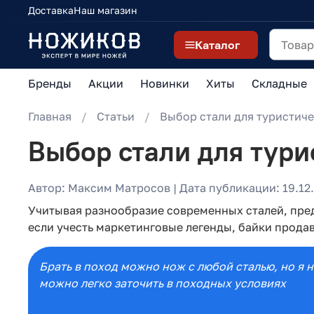
Доставка
Наш магазин
Каталог
Бренды
Акции
Новинки
Хиты
Складные
Главная
Статьи
Выбор стали для туристич
Выбор стали для тури
Автор: Максим Матросов | Дата публикации: 19.12.
Учитывая разнообразие современных сталей, пре
если учесть маркетинговые легенды, байки продав
Брать в поход можно нож с любой сталью, но я 
можно легко заточить в походных условиях