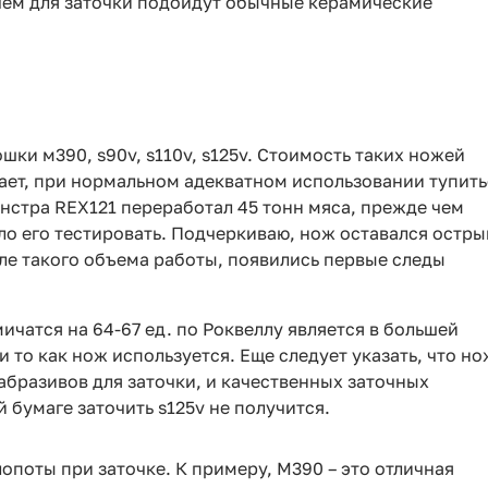
ем для заточки подойдут обычные керамические
ки м390, s90v, s110v, s125v. Стоимость таких ножей
ает, при нормальном адекватном использовании тупить
онстра REX121 переработал 45 тонн мяса, прежде чем
ло его тестировать. Подчеркиваю, нож оставался остр
сле такого объема работы, появились первые следы
ичатся на 64-67 ед. по Роквеллу является в большей
 то как нож используется. Еще следует указать, что н
бразивов для заточки, и качественных заточных
 бумаге заточить s125v не получится.
опоты при заточке. К примеру, М390 – это отличная