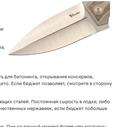
не
ма,
ть для батонинга, открывания консервов,
дито. Если бюджет позволяет, смотрите в сторону
ющих сталей. Постоянная сырость в лодке, либо
ечественных нержавеек, если бюджет побольше
ор. Они на данный момент более чем доступны,