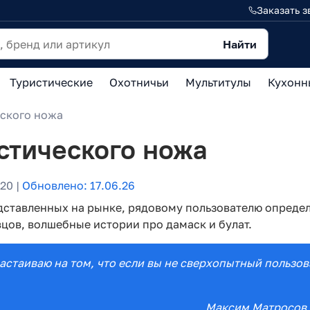
Заказать з
Найти
Туристические
Охотничьи
Мультитулы
Кухонн
еского ножа
стического ножа
20 |
Обновлено: 17.06.26
дставленных на рынке, рядовому пользователю опреде
цов, волшебные истории про дамаск и булат.
настаиваю на том, что если вы не сверхопытный пользо
Максим Матросов