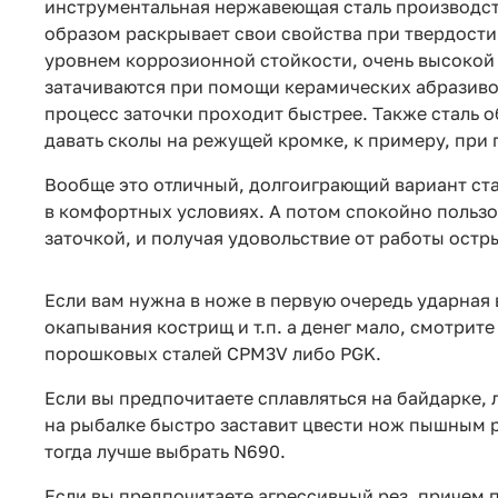
инструментальная нержавеющая сталь производст
образом раскрывает свои свойства при твердости
уровнем коррозионной стойкости, очень высокой
затачиваются при помощи керамических абразиво
процесс заточки проходит быстрее. Также сталь 
давать сколы на режущей кромке, к примеру, при 
Вообще это отличный, долгоиграющий вариант ста
в комфортных условиях. А потом спокойно пользо
заточкой, и получая удовольствие от работы ост
Если вам нужна в ноже в первую очередь ударная 
окапывания кострищ и т.п. а денег мало, смотрит
порошковых сталей CPM3V либо PGK.
Если вы предпочитаете сплавляться на байдарке, 
на рыбалке быстро заставит цвести нож пышным 
тогда лучше выбрать N690.
Если вы предпочитаете агрессивный рез, причем 