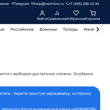
вонок
Telegram
help@nozhikov.ru
+7 (495) 268-13-34
Войти
Сравнение
Избранное
Корзина
ые
Российские
Военные
Топоры
Мачете, кукр
лится с выбором достаточно сложно. Особенно
ватель - берите простую нержавейку, которому
, редактор блога интернет-магазина «НОЖИКОВ»