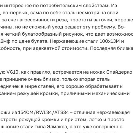
и интереснее по потребительским свойствам. Из
во-первых, сама по себе сталь несмотря на свой
 за счет агрессивности реза, простоты заточки, хорош
чины, но не сложный уход решает эту проблему. Во-
ся четкий булатообразный рисунок, что дает возможно
12мф по цене булата. Нержавеющие стали 100х13М и
бность, при адекватной стоимости. Последняя близк
ю VG10, как правило, встречается на ножах Спайдерко
в принципе очень близко, только вторая сталь
еднячек в мире сталей, его хорошо обрабатывает к
ржанием режущей кромки, приличными механическими
 ножи из 154CM/RWL34/ATS34 – отличная нержавеющая
остроты режущей кромки и при этом, легко и просто
ошковые стали типа Элмакса, а это уже совершенно