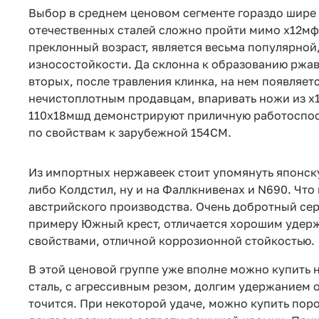
Выбор в среднем ценовом сегменте гораздо шире 
отечественных сталей сложно пройти мимо х12мф, 
преклонный возраст, является весьма популярной,
износостойкости. Да склонна к образованию ржав
вторых, после травления клинка, на нем появляет
нечистоплотным продавцам, впаривать ножи из х
110х18мшд демонстрируют приличную работоспосо
по свойствам к зарубежной 154СМ.
Из импортных нержавеек стоит упомянуть японску
либо Колдстил, ну и на Фаллкнивенах и N690. Что 
австрийского производства. Очень добротный сер
примеру Южный крест, отличается хорошим уде
свойствами, отличной коррозионной стойкостью.
В этой ценовой группе уже вполне можно купить
сталь, с агрессивным резом, долгим удержанием 
точится. При некоторой удаче, можно купить пор