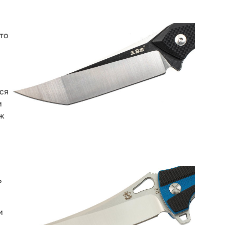
что
ся
и
ож
ь
и