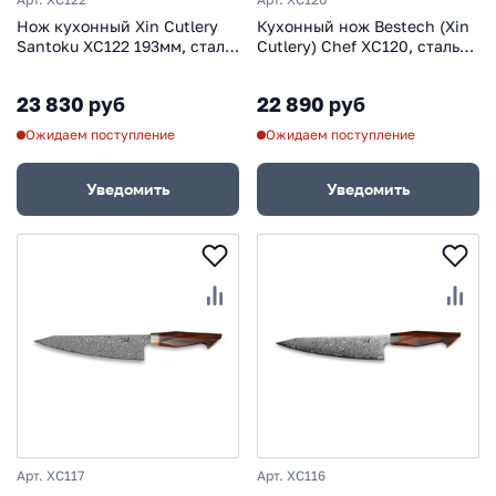
Нож кухонный Xin Cutlery
Кухонный нож Bestech (Xin
Santoku XC122 193мм, сталь
Cutlery) Chef XC120, сталь
VG-10/дамаск, рукоять
VG10/дамаск
дерево палисандр
23 830 руб
22 890 руб
Ожидаем поступление
Ожидаем поступление
Уведомить
Уведомить
Арт. XC117
Арт. XC116