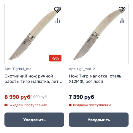
-9%
Арт. Tigrbul_mal
Арт. tigr_mal12
Охотничий нож ручной
Нож Тигр малютка, сталь
работы Тигр малютка, литой
Х12МФ, рог лося
булат Баранова, рог лося
8 990 руб
7 390 руб
9 900 руб
Ожидаем поступление
Ожидаем поступление
Уведомить
Уведомить