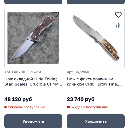
Арт. FAN/HIDEFdSwSt
Арт. CR/2860
Нож складной Hide Folder,
Нож с фиксированным
Stag Scales, Crucible CPM®
клинком CRKT Brow Tine,
S30V™, Tommaso Rumici
сталь 9Cr18MoV, рукоять
Design 7.5 см.
Резной олений рог
48 120 руб
23 740 руб
Ожидаем поступление
Ожидаем поступление
Уведомить
Уведомить