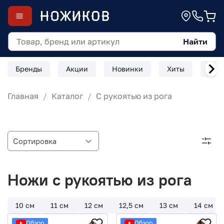
Найти
Бренды
Акции
Новинки
Хиты
Скл
Главная
Каталог
С рукоятью из рога
Ножи с рукоятью из рога
10 см
11 см
12 см
12,5 см
13 см
14 см
Обзор
Обзор