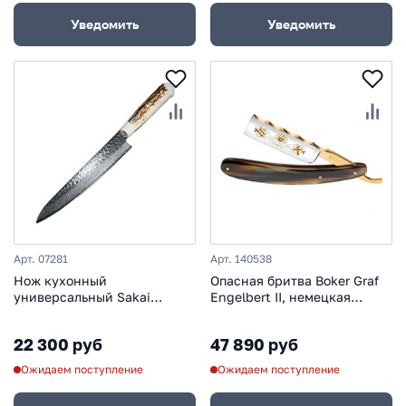
Уведомить
Уведомить
Арт. 07281
Арт. 140538
Нож кухонный
Опасная бритва Boker Graf
универсальный Sakai
Engelbert II, немецкая
Takayuki, сталь Aus-10
углеродистая сталь 1.2210
Damascus Sweden Steel,
(115CrV3), рукоять кость,
22 300 руб
47 890 руб
рукоять олений рог
цвет коричневый
Ожидаем поступление
Ожидаем поступление