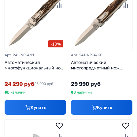
-10%
Арт. 241-NP-4/N
Арт. 241-NP-4/KP
Автоматический
Автоматический
многофункциональный нож
многопредметный нож
Mikov Predator, сталь 420,
Mikov Predator, сталь 420,
рукоять рог оленя, клипса и
рукоять рог оленя
24 290 руб
29 990 руб
26 990 руб
штопор
В наличии
В наличии
Купить
Купить