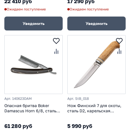
22 410 руб
17 290 руб
Ожидаем поступление
Ожидаем поступление
Уведомить
Уведомить
Арт. 140623DAM
Арт. StB_018
Опасная бритва Boker
Нож Финский 7 для охоты,
Damascus Horn 6/8, сталь
сталь D2, карельская
дамаск, рукоять рог
береза, вставка рог лося
61 280 руб
5 990 руб