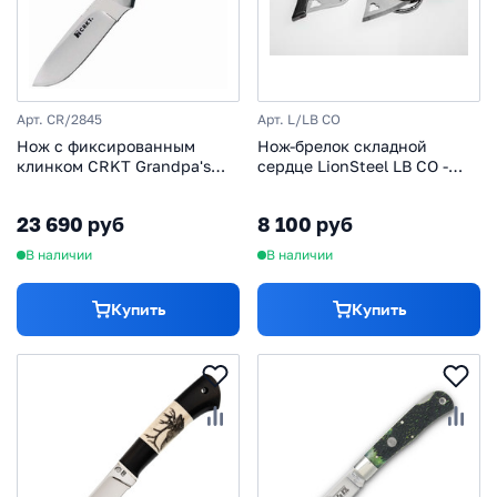
Арт. CR/2845
Арт. L/LB CO
Нож с фиксированным
Нож-брелок складной
клинком CRKT Grandpa's
сердце LionSteel LB CO -
Favorite, сталь 12C27
LionBeat Horn, сталь 440,
Sandvik, рукоять Резной
рукоять черный рог
23 690 руб
8 100 руб
олений рог
В наличии
В наличии
Купить
Купить