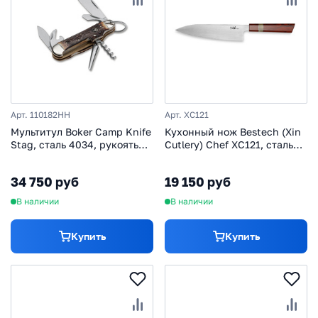
Арт. 110182HH
Арт. XC121
Мультитул Boker Camp Knife
Кухонный нож Bestech (Xin
Stag, сталь 4034, рукоять
Cutlery) Chef XC121, сталь
никель/рог
14C28N
34 750 руб
19 150 руб
В наличии
В наличии
Купить
Купить