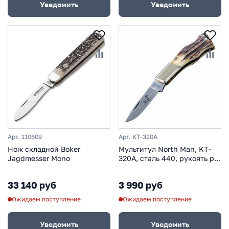
Уведомить
Уведомить
Арт. 110609
Арт. KT-320A
Нож складной Boker
Мультитул North Man, KT-
Jagdmesser Mono
320A, сталь 440, рукоять рог
лося
33 140 руб
3 990 руб
Ожидаем поступление
Ожидаем поступление
Уведомить
Уведомить