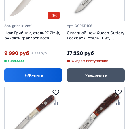
-9%
Арт. gribnik12mf
Арт. QGPSB106
Нож Грибник, сталь Х12МФ,
Складной нож Queen Cutlery
рукоять граб/рог лося
Lockback, сталь 1095,
рукоять рог, зеленый
9 990 руб
17 220 руб
10 990 руб
В наличии
Ожидаем поступление
Купить
Уведомить