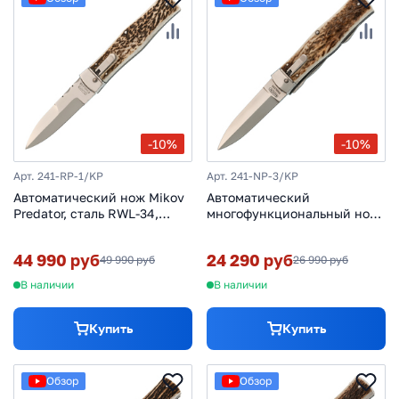
-10%
-10%
Арт. 241-RP-1/KP
Арт. 241-NP-3/KP
Автоматический нож Mikov
Автоматический
Predator, сталь RWL-34,
многофункциональный нож
рукоять рог оленя, кожаный
Mikov Predator, сталь 420,
чехол
рукоять рог оленя, чехол из
44 990 руб
24 290 руб
49 990 руб
26 990 руб
кожи
В наличии
В наличии
Купить
Купить
Обзор
Обзор