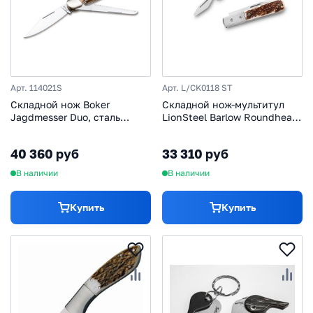
Арт. 114021S
Арт. L/CK0118 ST
Складной нож Boker
Складной нож-мультитул
Jagdmesser Duo, сталь
LionSteel Barlow Roundhead,
440C, рукоять рог/
сталь M390, рукоять рог
нейзильбер
40 360 руб
33 310 руб
В наличии
В наличии
Купить
Купить