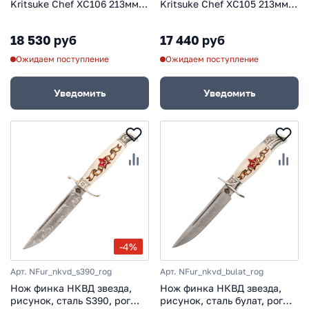
Kritsuke Chef XC106 213мм,
Kritsuke Chef XC105 213мм,
сталь VG-10, рукоять дерево
сталь VG-10, рукоять дерево
палисандр
палисандр/рог/нейзильбер
18 530 руб
17 440 руб
Ожидаем поступление
Ожидаем поступление
Уведомить
Уведомить
-4%
Арт. NFur_nkvd_s390_rog
Арт. NFur_nkvd_bulat_rog
Нож финка НКВД звезда,
Нож финка НКВД звезда,
рисунок, сталь S390, рог
рисунок, сталь булат, рог