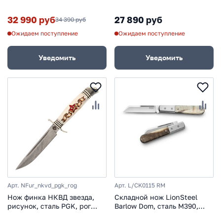
лося
лося
32 990 руб
27 890 руб
34 390 руб
Ожидаем поступление
Ожидаем поступление
Уведомить
Уведомить
Арт. NFur_nkvd_pgk_rog
Арт. L/CK0115 RM
Нож финка НКВД звезда,
Складной нож LionSteel
рисунок, сталь PGK, рог
Barlow Dom, сталь M390,
лося
рукоять рог