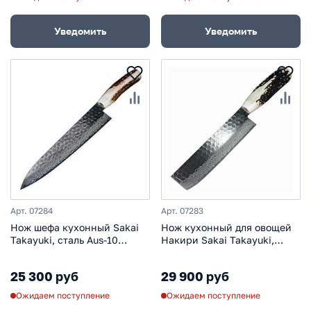
Уведомить
Уведомить
Арт. 07284
Арт. 07283
Нож шефа кухонный Sakai
Нож кухонный для овощей
Takayuki, сталь Aus-10
Накири Sakai Takayuki,
Damascus Sweden Steel,
сталь Aus-10 Damascus
рукоять олений рог
Sweden Steel, рукоять
25 300 руб
29 900 руб
олений рог
Ожидаем поступление
Ожидаем поступление