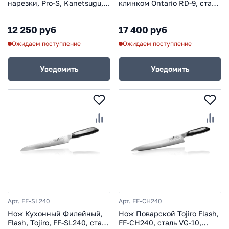
нарезки, Pro-S, Kanetsugu,
клинком Ontario RD-9, сталь
5009, сталь DSR1K6, в
5160, рукоять G10,
картонной коробке
orange/black
12 250 руб
17 400 руб
Ожидаем поступление
Ожидаем поступление
Уведомить
Уведомить
Арт. FF-SL240
Арт. FF-CH240
Нож Кухонный Филейный,
Нож Поварской Tojiro Flash,
Flash, Tojiro, FF-SL240, сталь
FF-CH240, сталь VG-10,