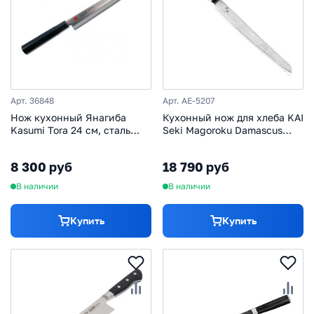
Арт. 36848
Арт. AE-5207
Нож кухонный Янагиба
Кухонный нож для хлеба KAI
Kasumi Tora 24 см, сталь
Seki Magoroku Damascus
AUS-6A, рукоять
240мм, нержавеющая сталь
стабилизированная
8 300 руб
18 790 руб
древесина
В наличии
В наличии
Купить
Купить