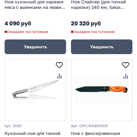
Нож кухонный для нарезки
Нож Слайсер (для тонкой
мяса с выемками на лезвии,
нарезки) 240 мм, Sakai
24 см
Takayuki, сталь VG-10
Damascus 17 слоев, рукоять
4 090 руб
20 320 руб
махагон
Ожидаем поступление
Ожидаем поступление
Уведомить
Уведомить
Арт. 5009
Арт. ONT/9418OMSR
Кухонный нож для тонкой
Нож с фиксированным