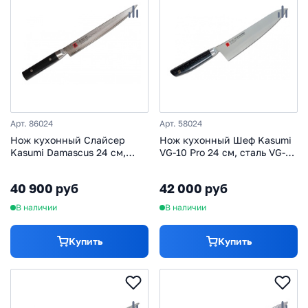
Арт. 86024
Арт. 58024
Нож кухонный Слайсер
Нож кухонный Шеф Kasumi
Kasumi Damascus 24 см,
VG-10 Pro 24 см, сталь VG-
сталь VG-10 в обкладках из
10, рукоять искусственный
дамаска, рукоять
мрамор
40 900 руб
42 000 руб
стабилизированная
древесина
В наличии
В наличии
Купить
Купить