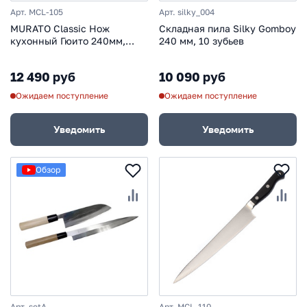
Арт. MCL-105
Арт. silky_004
MURATO Classic Нож
Складная пила Silky Gomboy
кухонный Гюито 240мм,
240 мм, 10 зубьев
сталь VG-10, рукоять Pakka
Wood
12 490 руб
10 090 руб
Ожидаем поступление
Ожидаем поступление
Уведомить
Уведомить
Обзор
Арт. setA
Арт. MCL-110