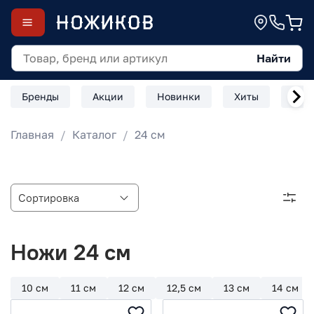
Найти
Бренды
Акции
Новинки
Хиты
Скл
Главная
Каталог
24 см
Ножи 24 см
10 см
11 см
12 см
12,5 см
13 см
14 см