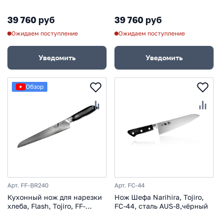
VG10, в картонной коробке
чёрный, в картонной
коробке
39 760 руб
39 760 руб
Ожидаем поступление
Ожидаем поступление
Уведомить
Уведомить
Обзор
Арт. FF-BR240
Арт. FC-44
Кухонный нож для нарезки
Нож Шефа Narihira, Tojiro,
хлеба, Flash, Tojiro, FF-
FC-44, сталь AUS-8,чёрный
BR240, сталь VG-10, в