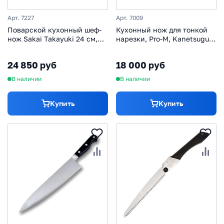
Арт. 7227
Арт. 7009
Поварской кухонный шеф-
Кухонный нож для тонкой
нож Sakai Takayuki 24 см,
нарезки, Pro-M, Kanetsugu,
сталь VG-10 в обкладках из
7009, сталь DSR1K6, в
дамасской стали, рукоять
картонной коробке
24 850 руб
18 000 руб
махагон
В наличии
В наличии
Купить
Купить