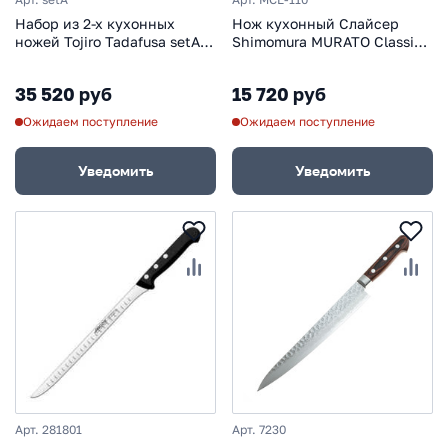
Набор из 2-х кухонных
Нож кухонный Слайсер
ножей Tojiro Tadafusa setA,
Shimomura MURATO Classic
сталь Shirogami, рукоять
240 мм, сталь VG-10,
дерево
рукоять Pakka Wood
35 520 руб
15 720 руб
Ожидаем поступление
Ожидаем поступление
Уведомить
Уведомить
Арт. 281801
Арт. 7230