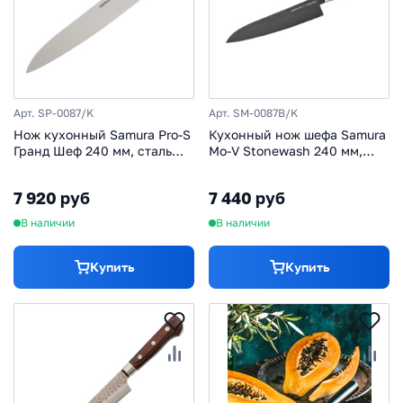
Арт. SP-0087/K
Арт. SM-0087B/K
Нож кухонный Samura Pro-S
Кухонный нож шефа Samura
Гранд Шеф 240 мм, сталь
Mo-V Stonewash 240 мм,
AUS-8, рукоять G10, черный
сталь AUS-8, рукоять G10
7 920 руб
7 440 руб
В наличии
В наличии
Купить
Купить