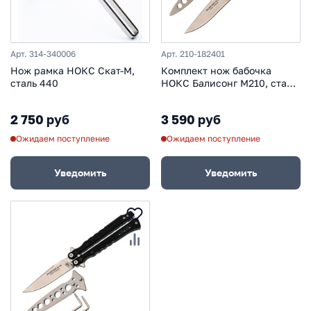
Арт. 314-340006
Арт. 210-182401
Нож рамка НОКС Скат-М,
Комплект нож бабочка
сталь 440
НОКС Балисонг М210, сталь
AUS-8, рукоять G10 +
тренировочный Балисонг
2 750 руб
3 590 руб
М210, сталь 420, рукоять
G10
Ожидаем поступление
Ожидаем поступление
Уведомить
Уведомить