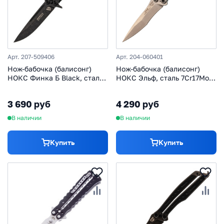
Арт. 207-509406
Арт. 204-060401
Нож-бабочка (балисонг)
Нож-бабочка (балисонг)
НОКС Финка Б Black, сталь
НОКС Эльф, сталь 7Cr17MoV,
D2, рукоять G10
рукоять G10, зеленый
3 690 руб
4 290 руб
В наличии
В наличии
Купить
Купить