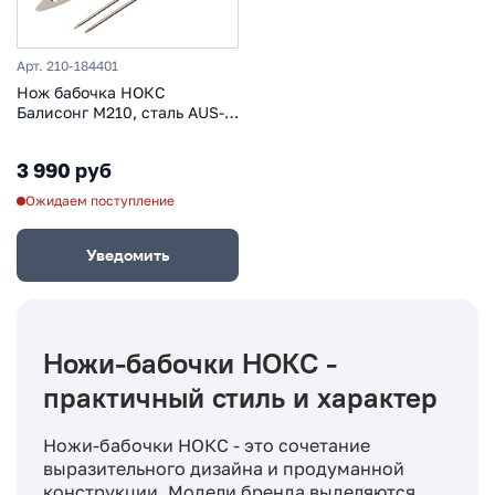
Арт. 210-184401
Нож бабочка НОКС
Балисонг М210, сталь AUS-8,
рукоять G10 +
тренировочное лезвие из
3 990 руб
стали 420
Ожидаем поступление
Уведомить
Ножи-бабочки НОКС -
практичный стиль и характер
Ножи-бабочки НОКС - это сочетание
выразительного дизайна и продуманной
конструкции. Модели бренда выделяются