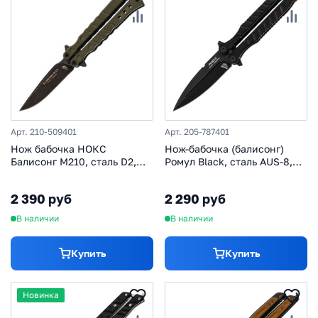
Арт. 210-509401
Арт. 205-787401
Нож бабочка НОКС
Нож-бабочка (балисонг)
Балисонг М210, сталь D2,
Ромул Black, сталь AUS-8,
рукоять G10, зелёный
рукоять G10
2 390 руб
2 290 руб
В наличии
В наличии
Купить
Купить
Новинка