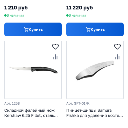
сталь 8Cr14MoV, рукоять G-
1 210 руб
11 220 руб
10 + Get a Way CR/6850GC
В наличии
В наличии
Купить
Купить
Арт. 1258
Арт. SFT-01/K
Складной филейный нож
Пинцет-щипцы Samura
Kershaw 6.25 Fillet, сталь
Fishka для удаления костей
420J2, рукоять пластик/
из рыбы
резина