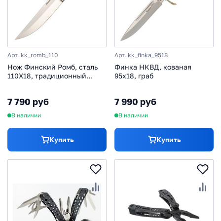
Арт. kk_romb_110
Арт. kk_finka_9518
Нож Финский Ромб, сталь
Финка НКВД, кованая
110Х18, традиционный
95х18, граб
охотничий нож, рукоять
граб
7 790 руб
7 990 руб
В наличии
В наличии
Купить
Купить