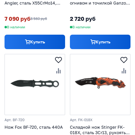
Angler, сталь X55CrMo14,
огнивом и точилкой Ganzo
рукоять Cellidor®, красный
G8012, зеленый
7 090 руб
2 720 руб
8 560 руб
В наличии
В наличии
Купить
Купить
Арт. BF-720
Арт. FK-018X
Нож Fox BF-720, сталь 440A
Складной нож Stinger FK-
018X, сталь 3Cr13, рукоять