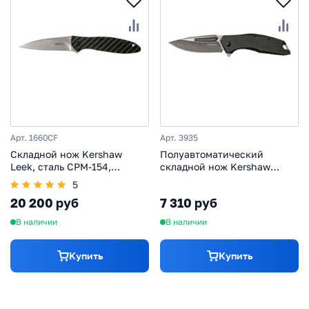
Арт. 1660CF
Арт. 3935
Складной нож Kershaw
Полуавтоматический
Leek, сталь CPM-154,
складной нож Kershaw
рукоять карбон
Flourish, сталь 8Cr13MoV,
5
рукоять G10/карбон,
20 200 руб
7 310 руб
черный
В наличии
В наличии
Купить
Купить