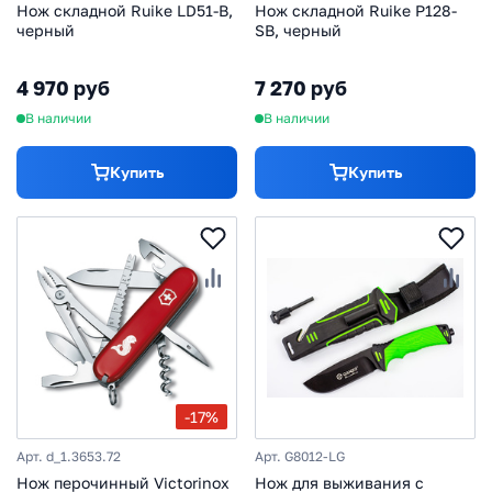
Нож складной Ruike LD51-B,
Нож складной Ruike P128-
черный
SB, черный
4 970 руб
7 270 руб
В наличии
В наличии
Купить
Купить
-17%
Арт. d_1.3653.72
Арт. G8012-LG
Нож перочинный Victorinox
Нож для выживания с