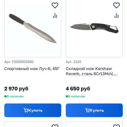
Арт. F0000002682
Арт. 1220
Спортивный нож Луч-Б, 65Г
Складной нож Kershaw
Reverb, сталь 8Cr13MoV,
рукоять G-10/карбон
2 970 руб
4 650 руб
В наличии
В наличии
Купить
Купить