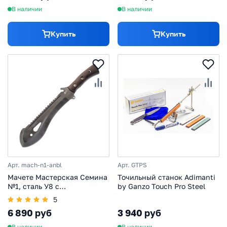
В наличии
В наличии
Купить
Купить
Арт. mach-n1-anbl
Арт. GTPS
Мачете Мастерская Семина
Точильный станок Adimanti
№1, сталь У8 с
by Ganzo Touch Pro Steel
антибликовым покрытием
5
6 890 руб
3 940 руб
В наличии
В наличии