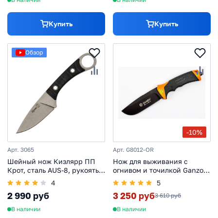
Купить
Купить
Обзор
-10%
Арт. 3065
Арт. G8012-OR
Шейный нож Кизлярр ПП
Нож для выживания с
Крот, сталь AUS-8, рукоять
огнивом и точилкой Ganzo
пластик
G8012, черно-оранжевый
4
5
2 990 руб
3 250 руб
3 610 руб
В наличии
В наличии