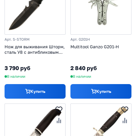
Арт. S-STORM
Арт. G201H
Нож для выживания Шторм,
Multitool Ganzo G201-H
сталь У8 с антибликовым
покрытием, рукоять
эластрон
3 790 руб
2 840 руб
В наличии
В наличии
Купить
Купить