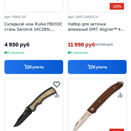
-26%
Арт. P801-SF
Арт. DMT/AKEFCX
Складной нож Ruike P801SF,
Набор для заточки
сталь Sandvik 14C28N,
алмазный DMT Aligner™ 4
рукоять нержавеющая сталь
Stone Kit w/Pouch Extra-
3Cr14N
Fine / Fine / Coarse / Extra-
4 930 руб
11 990 руб
16 230 руб
Coarse, в чехле
В наличии
В наличии
Купить
Купить