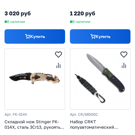
алюминий
3 020 руб
1 220 руб
В наличии
В наличии
Купить
Купить
Арт. FK-014X
Арт. CR/6850GC
Складной нож Stinger FK-
Набор CRKT
014X, сталь 3Cr13, рукоять
полуавтоматический
алюминий
складной нож Ignitor Sport,