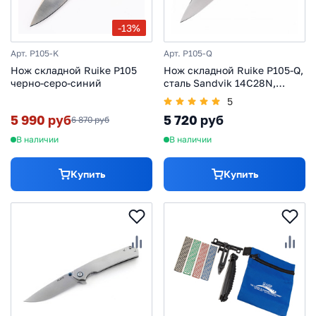
-13%
Арт. P105-K
Арт. P105-Q
Нож складной Ruike P105
Нож складной Ruike P105-Q,
черно-серо-синий
сталь Sandvik 14C28N,
рукоять G10, черно-синий
5
5 990 руб
5 720 руб
6 870 руб
В наличии
В наличии
Купить
Купить