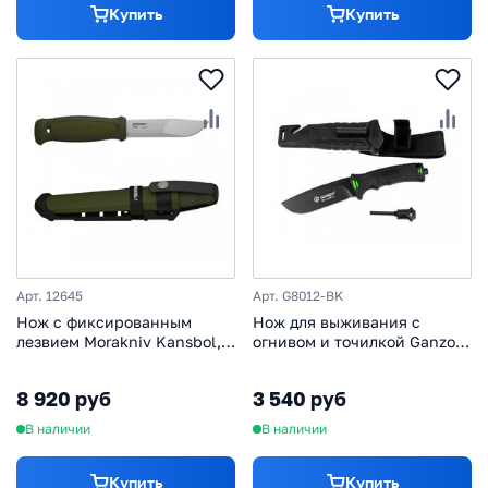
Купить
Купить
Арт. 12645
Арт. G8012-BK
Нож с фиксированным
Нож для выживания с
лезвием Morakniv Kansbol,
огнивом и точилкой Ganzo
сталь Sandvik 12C27,
G8012, черный
рукоять пластик, крепление
8 920 руб
3 540 руб
Multi-Mount
В наличии
В наличии
Купить
Купить