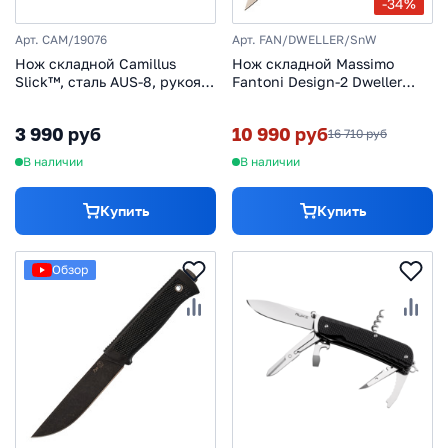
-34%
Арт. CAM/19076
Арт. FAN/DWELLER/SnW
Нож складной Camillus
Нож складной Massimo
Slick™, сталь AUS-8, рукоять
Fantoni Design-2 Dweller
Zytel®, песочно-чёрный
FAN/DWELLER/SnW, сталь
19C27, рукоять Snake Wood
3 990 руб
10 990 руб
16 710 руб
В наличии
В наличии
Купить
Купить
Обзор