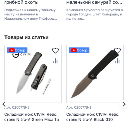
грибной охоты
маленький самурай со
стальным характером
Подъезжая к нашему тайному
Компания Spyderco базируется в
месту назначения в
городе Голден, штат Колорадо, и
Национальном лесу Гиффорд...
является...
Товары из статьи
Обзор
Обзор
Арт. C20077B-3
Арт. C20077B-1
Складной нож CIVIVI Relic,
Складной нож CIVIVI Relic,
сталь Nitro-V, Green Micarta
сталь Nitro-V, Black G10