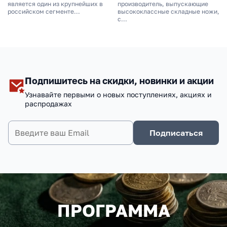
НОЖ HONOR CONAN,
RIKEKNIFE, СТАЛЬ
является один из крупнейших в
производитель, выпускающие
СТАЛЬ S35VN, РУКОЯТЬ
российском сегменте...
154CM, BLACK
высококлассные складные ножи,
с...
ТИТАН И КАРБОН
G10/CARBON FIBER
Подпишитесь на скидки, новинки и акции
Узнавайте первыми о новых поступлениях, акциях и
распродажах
Подписаться
ПРОГРАММА