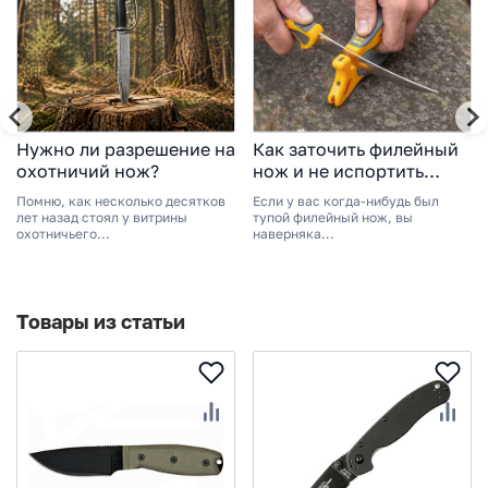
Нужно ли разрешение на
Как заточить филейный
охотничий нож?
нож и не испортить
любимый инструмент?
Помню, как несколько десятков
Если у вас когда-нибудь был
лет назад стоял у витрины
тупой филейный нож, вы
охотничьего...
наверняка...
Товары из статьи