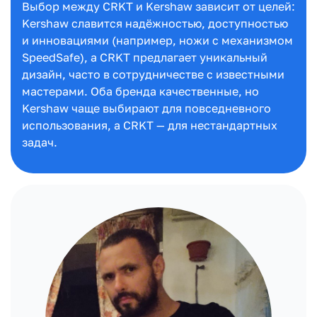
Выбор между CRKT и Kershaw зависит от целей:
Kershaw славится надёжностью, доступностью
и инновациями (например, ножи с механизмом
SpeedSafe), а CRKT предлагает уникальный
дизайн, часто в сотрудничестве с известными
мастерами. Оба бренда качественные, но
Kershaw чаще выбирают для повседневного
использования, а CRKT — для нестандартных
задач.