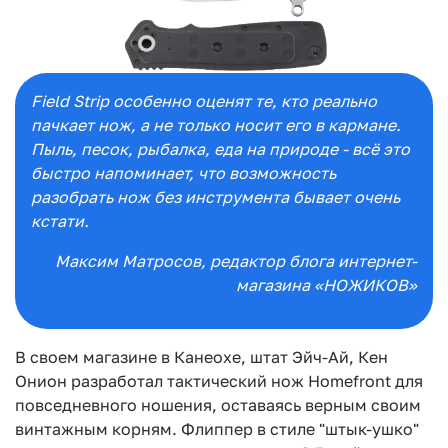
Field Strip особенно оценят те, кто реально
пачкает нож, а не только носит его в кармане.
Пыль, песок, рыбалка, еда на природе - всё это
быстро напоминает, что возможность
разобрать нож без инструмента бывает очень
кстати.
Максим Матросов
, редактор блога интернет-
магазина «НОЖИКОВ»
В своем магазине в Канеохе, штат Эйч-Ай, Кен
Онион разработал тактический нож Homefront для
повседневного ношения, оставаясь верным своим
винтажным корням. Флиппер в стиле "штык-ушко"