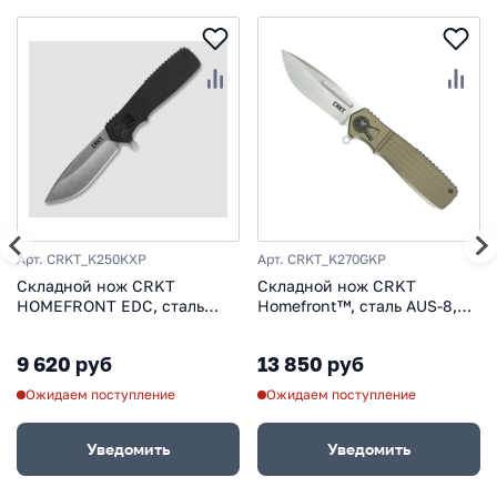
Арт. CRKT_K250KXP
Арт. CRKT_K270GKP
Складной нож CRKT
Складной нож CRKT
HOMEFRONT EDC, сталь
Homefront™, сталь AUS-8,
X50CRMOV 15, рукоять
рукоять алюминиевый
термопластик
сплав
9 620 руб
13 850 руб
Ожидаем поступление
Ожидаем поступление
Уведомить
Уведомить