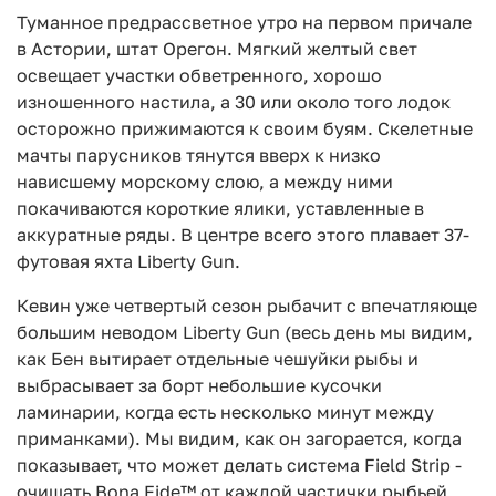
Туманное предрассветное утро на первом причале
в Астории, штат Орегон. Мягкий желтый свет
освещает участки обветренного, хорошо
изношенного настила, а 30 или около того лодок
осторожно прижимаются к своим буям. Скелетные
мачты парусников тянутся вверх к низко
нависшему морскому слою, а между ними
покачиваются короткие ялики, уставленные в
аккуратные ряды. В центре всего этого плавает 37-
футовая яхта Liberty Gun.
Кевин уже четвертый сезон рыбачит с впечатляюще
большим неводом Liberty Gun (весь день мы видим,
как Бен вытирает отдельные чешуйки рыбы и
выбрасывает за борт небольшие кусочки
ламинарии, когда есть несколько минут между
приманками). Мы видим, как он загорается, когда
показывает, что может делать система Field Strip -
очищать Bona Fide™ от каждой частички рыбьей