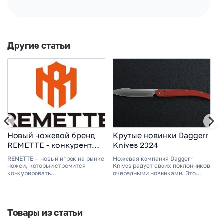
Другие статьи
Новый ножевой бренд
Крутые новинки Daggerr
REMETTE - конкурент
Knives 2024
WE Knife или безликий
REMETTE — новый игрок на рынке
Ножевая компания Daggerr
проходняк?
ножей, который стремится
Knives радует своих поклонников
Разбираемся на
конкурировать...
очередными новинками. Это...
примерах!
Товары из статьи