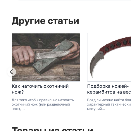
Другие статьи
Как наточить охотничий
Подборка ножей-
нож?
керамбитов на вес
2024
Для того чтобы правильно наточить
Вряд ли можно найти бо
охотничий нож (или разделочный
характерный тактически
нож),...
могучий...
Товары из статьи