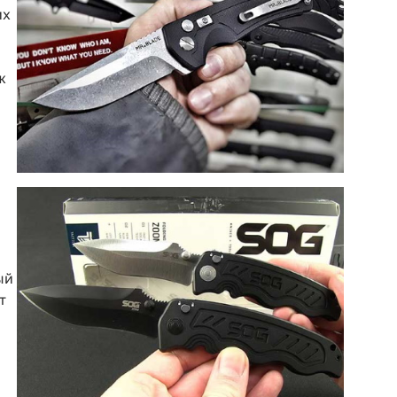
их
ж
ый
т