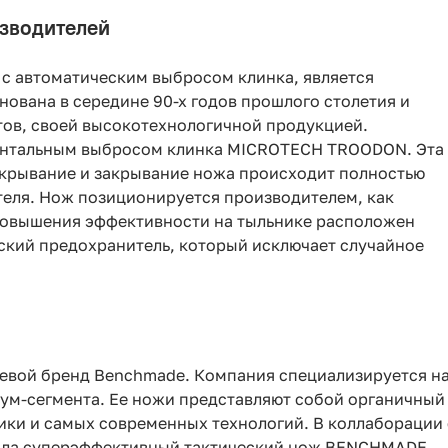
зводителей
с автоматическим выбросом клинка, является
нована в середине 90-х годов прошлого столетия и
тов, своей высокотехнологичной продукцией.
онтальным выбросом клинка MICROTECH TROODON. Эта
ткрывание и закрывание ножа происходит полностью
еля. Нож позиционируется производителем, как
 повышения эффективности на тыльнике расположен
ский предохранитель, который исключает случайное
евой бренд Benchmade. Компания специализируется н
ум-сегмента. Ее ножи представляют собой органичный
ики и самых современных технологий. В коллаборации 
ила суперэффективный тактический нож BENCHMADE