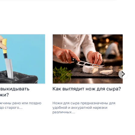
 выкидывать
Как выглядит нож для сыра?
Т
ожи?
жчины рано или поздно
Ножи для сыра предназначены для
Фи
до старого...
удобной и аккуратной нарезки
ка
различных...
но