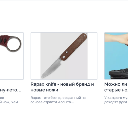
Rapax knife - новый бренд и
Можно ли
ну-лето
новые ножи
старые н
лее
Rapax - это бренд, созданный на
У каждого му
й нож, чем
основе страсти и опыта...
доходят руки 