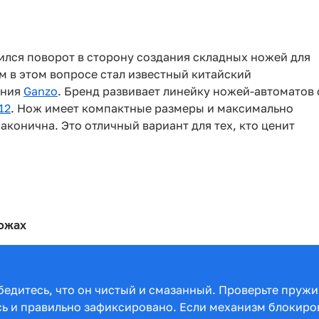
тился поворот в сторону создания складных ножей для
 в этом вопросе стал известный китайский
ания
Ganzo
. Бренд развивает линейку ножей-автоматов 
12
. Нож имеет компактные размеры и максимально
конична. Это отличный вариант для тех, кто ценит
ожах
едитесь, что он чистый и смазанный. Проверьте пружи
ось и правильно зафиксировано. Если механизм блокиро