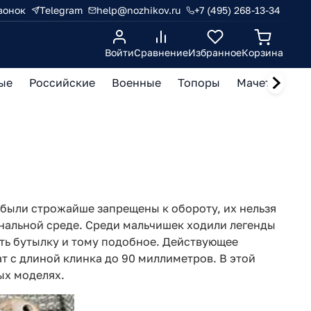
вонок
Telegram
help@nozhikov.ru
+7 (495) 268-13-34
Войти
Сравнение
Избранное
Корзина
ые
Российские
Военные
Топоры
Мачете, кукр
были строжайше запрещены к обороту, их нельзя
нальной среде. Среди мальчишек ходили легенды
ть бутылку и тому подобное. Действующее
т с длиной клинка до 90 миллиметров. В этой
ых моделях.