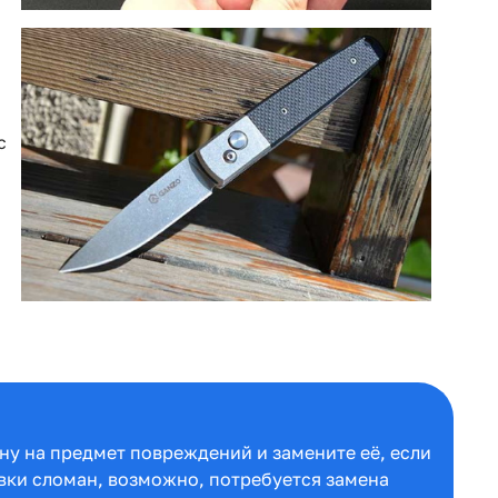
с
ну на предмет повреждений и замените её, если
вки сломан, возможно, потребуется замена