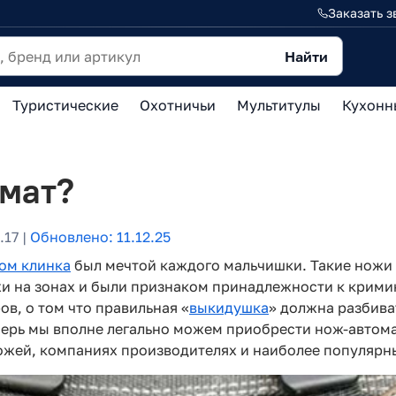
Заказать з
Найти
Туристические
Охотничьи
Мультитулы
Кухонн
омат?
17 |
Обновлено: 11.12.25
ом клинка
был мечтой каждого мальчишки. Такие ножи 
жи на зонах и были признаком принадлежности к крими
ов, о том что правильная «
выкидушка
» должна разбива
перь мы вполне легально можем приобрести нож-автома
ожей, компаниях производителях и наиболее популярн