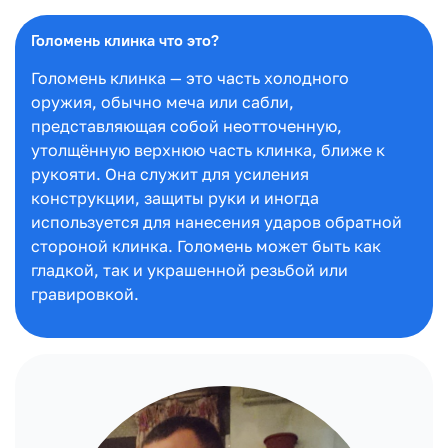
Голомень клинка что это?
Голомень клинка — это часть холодного
оружия, обычно меча или сабли,
представляющая собой неотточенную,
утолщённую верхнюю часть клинка, ближе к
рукояти. Она служит для усиления
конструкции, защиты руки и иногда
используется для нанесения ударов обратной
стороной клинка. Голомень может быть как
гладкой, так и украшенной резьбой или
гравировкой.