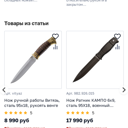
складных ножей?...
относительно рукояти в
закрытом...
Товары из статьи
Арт. vityaz
Арт. 9B2.926.015
Нож ручной работы Витязь,
Нож Ратник КАМПО 6x9,
сталь 95х18, рукоять венге
сталь 95Х18, военный
тактический нож
5
5
8 990 руб
17 990 руб