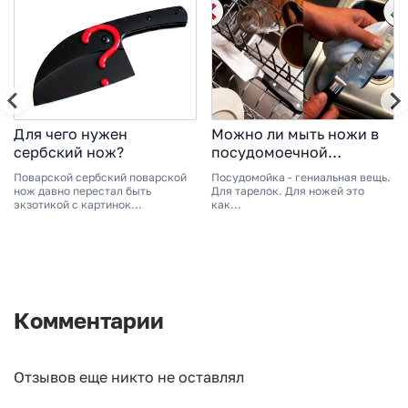
Для чего нужен
Можно ли мыть ножи в
сербский нож?
посудомоечной
машине?
Поварской сербский поварской
Посудомойка - гениальная вещь.
нож давно перестал быть
Для тарелок. Для ножей это
экзотикой с картинок...
как...
Комментарии
Отзывов еще никто не оставлял