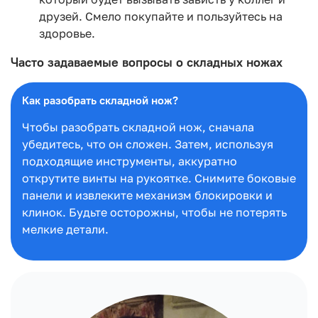
друзей. Смело покупайте и пользуйтесь на
здоровье.
Часто задаваемые вопросы о складных ножах
Как разобрать складной нож?
Чтобы разобрать складной нож, сначала
убедитесь, что он сложен. Затем, используя
подходящие инструменты, аккуратно
открутите винты на рукоятке. Снимите боковые
панели и извлеките механизм блокировки и
клинок. Будьте осторожны, чтобы не потерять
мелкие детали.