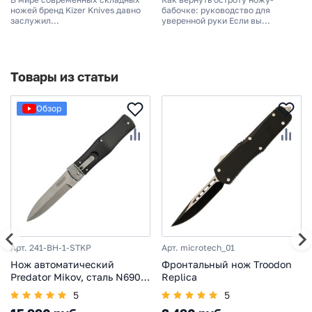
ножей бренд Kizer Knives давно
бабочке: руководство для
заслужил...
уверенной руки Если вы...
Товары из статьи
Обзор
Арт. 241-BH-1-STKP
Арт. microtech_01
Нож автоматический
Фронтальный нож Troodon
Predator Mikov, сталь N690,
Replica
рукоять пластик
5
5