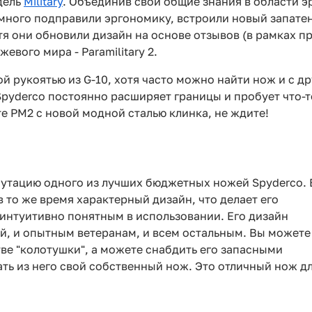
дель
Military
. Объединив свои общие знания в области 
много подправили эргономику, встроили новый запатен
стя они обновили дизайн на основе отзывов (в рамках п
евого мира - Paramilitary 2.
й рукоятью из G-10, хотя часто можно найти нож и с д
 Spyderco постоянно расширяет границы и пробует что-
е PM2 с новой модной сталью клинка, не ждите!
утацию одного из лучших бюджетных ножей Spyderco. 
в то же время характерный дизайн, что делает его
 интуитивно понятным в использовании. Его дизайн
, и опытным ветеранам, и всем остальным. Вы можете
тве "колотушки", а можете снабдить его запасными
ть из него свой собственный нож. Это отличный нож д