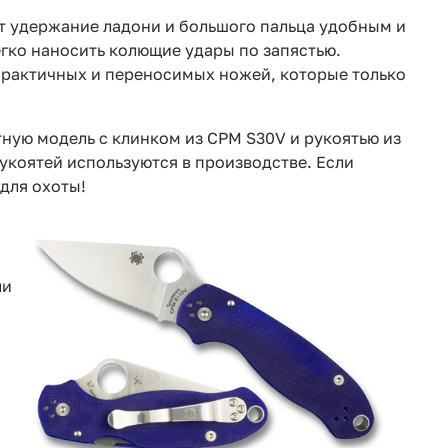
ет удержание ладони и большого пальца удобным и
гко наносить колющие удары по запястью.
 практичных и переносимых ножей, которые только
ую модель с клинком из CPM S30V и рукоятью из
рукоятей используются в производстве. Если
для охоты!
ли