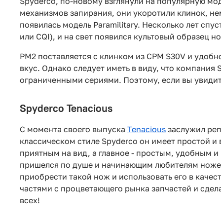
Spyderco, по-новому взглянули на популярную мо
механизмов запирания, они укоротили клинок, не
появилась модель Paramilitary. Несколько лет спу
или CQI), и на свет появился культовый образец нож
PM2 поставляется с клинком из CPM S30V и удобно
вкус. Однако следует иметь в виду, что компания
ограниченными сериями. Поэтому, если вы увидит
Spyderco Tenacious
С момента своего выпуска
Tenacious
заслужил реп
классическом стиле Spyderco он имеет простой и 
приятным на вид, а главное - простым, удобным и
пришелся по душе и начинающим любителям ножей
приобрести такой нож и использовать его в качес
частями с процветающего рынка запчастей и сдела
всех!