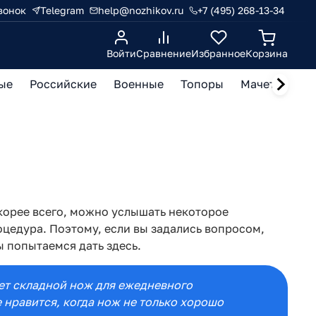
вонок
Telegram
help@nozhikov.ru
+7 (495) 268-13-34
Войти
Сравнение
Избранное
Корзина
ые
Российские
Военные
Топоры
Мачете, кукр
корее всего, можно услышать некоторое
цедура. Поэтому, если вы задались вопросом,
ы попытаемся дать здесь.
рает складной нож для ежедневного
 нравится, когда нож не только хорошо