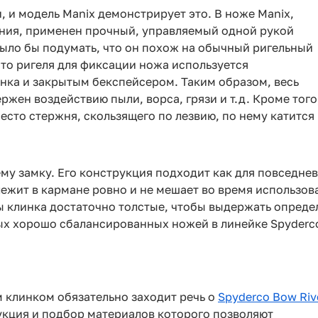
 и модель Manix демонстрирует это. В ноже Manix,
ния, применен прочный, управляемый одной рукой
было бы подумать, что он похож на обычный ригельный
есто ригеля для фиксации ножа используется
ка и закрытым бекспейсером. Таким образом, весь
ржен воздействию пыли, ворса, грязи и т.д. Кроме того
есто стержня, скользящего по лезвию, по нему катится
му замку. Его конструкция подходит как для повседнев
ежит в кармане ровно и не мешает во время использова
ды клинка достаточно толстые, чтобы выдержать опреде
мых хорошо сбалансированных ножей в линейке Spyderco
 клинком обязательно заходит речь о
Spyderco Bow Riv
укция и подбор материалов которого позволяют