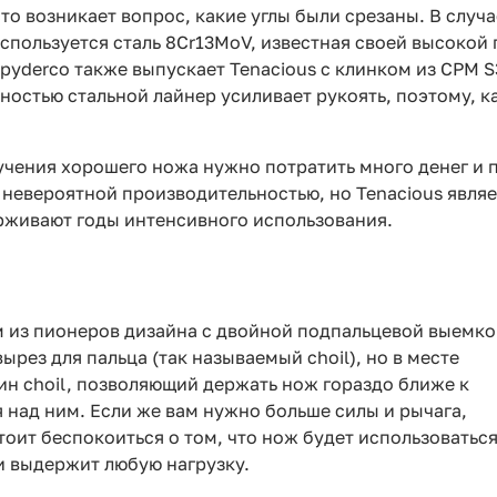
о возникает вопрос, какие углы были срезаны. В случае
используется сталь 8Cr13MoV, известная своей высокой
pyderco также выпускает Tenacious с клинком из CPM S
остью стальной лайнер усиливает рукоять, поэтому, ка
учения хорошего ножа нужно потратить много денег и 
невероятной производительностью, но Tenacious являе
рживают годы интенсивного использования.
им из пионеров дизайна с двойной подпальцевой выемко
ырез для пальца (так называемый choil), но в месте
ин choil, позволяющий держать нож гораздо ближе к
 над ним. Если же вам нужно больше силы и рычага,
тоит беспокоиться о том, что нож будет использоватьс
 и выдержит любую нагрузку.