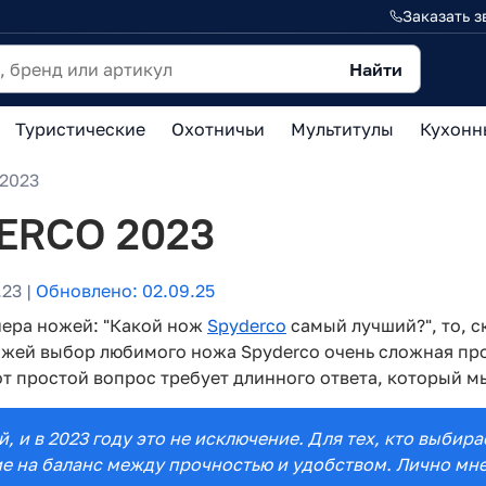
Заказать з
Найти
Туристические
Охотничьи
Мультитулы
Кухонн
2023
ERCO 2023
23 |
Обновлено: 02.09.25
нера ножей: "Какой нож
Spyderco
самый лучший?", то, с
жей выбор любимого ножа Spyderco очень сложная про
от простой вопрос требует длинного ответа, который м
, и в 2023 году это не исключение. Для тех, кто выби
е на баланс между прочностью и удобством. Лично мне