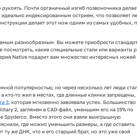
го рукоять. Почти органичный изгиб позвоночника дела
 идеально индексированным острием, что позволяет ле
онструкции делает этот нож одним из самых удобных,
амым разнообразным. Вы можете приобрести стандартн
же посмотреть, какие специальные стали или варианты 
серия Native подарит вам множество интересных ножей 
ромной популярностью, но через несколько лет люди ста
 а кто-то жил в местах, где длинные клинки запрещены,
ra 3
, которая мгновенно завоевала успех. Большинство
litary 2, заглянем в CAD-файл, уменьшим его на 15% по
не Spyderco. Вместо этого они взяли выигрышную
снили, где можно уменьшить размеры, а где оставить
ту же ДНК, что и его старший брат, но это уже свой