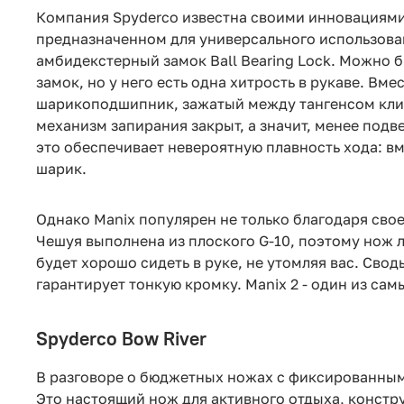
Компания Spyderco известна своими инновациями,
предназначенном для универсального использова
амбидекстерный замок Ball Bearing Lock. Можно 
замок, но у него есть одна хитрость в рукаве. Вм
шарикоподшипник, зажатый между тангенсом клин
механизм запирания закрыт, а значит, менее подве
это обеспечивает невероятную плавность хода: вм
шарик.
Однако Manix популярен не только благодаря свое
Чешуя выполнена из плоского G-10, поэтому нож л
будет хорошо сидеть в руке, не утомляя вас. Сво
гарантирует тонкую кромку. Manix 2 - один из са
Spyderco Bow River
В разговоре о бюджетных ножах с фиксированным
Это настоящий нож для активного отдыха, констр