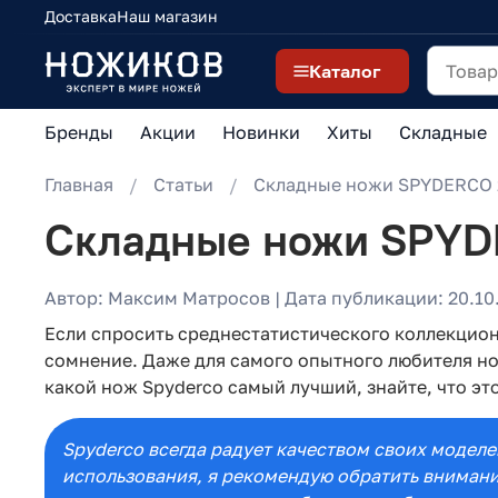
Доставка
Наш магазин
Каталог
Бренды
Акции
Новинки
Хиты
Складные
Главная
Статьи
Складные ножи SPYDERCO 
Складные ножи SPYD
Автор: Максим Матросов | Дата публикации: 20.10.
Если спросить среднестатистического коллекцио
сомнение. Даже для самого опытного любителя но
какой нож Spyderco самый лучший, знайте, что эт
Spyderco всегда радует качеством своих моделей
использования, я рекомендую обратить внимани