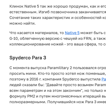
Клинок Native 5 так же хорошо продуман, как и е
естественным. Изгиб позвоночника заканчивается
Сочетание таких характеристик и особенностей к
можно найти.
Что касается материалов, то
Native 5
может быть с
G-10, облегченную версию с чешуей из FRN, а так
коллекционирование ножей - это ваша сфера, то 
Spyderco Para 3
С момента выпуска Paramilitary 2 пользовался ог
просить мини. Кто-то просто хотел нож поменьше,
поэтому в 2016 г. компания Spyderco выпустила
Pa
людей сказали бы: "Давайте просто возьмем Parami
всем параметрам и на этом закончим", но только 
формулу PM2 и путем многомесячных итераций выя
полноразмерными. Получившийся нож Para 3 имеет 