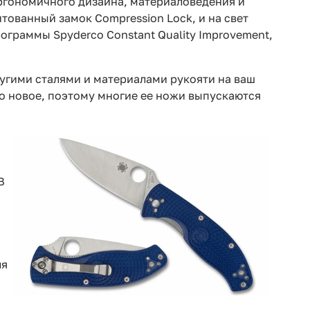
эргономичного дизайна, материаловедения и
тованный замок Compression Lock, и на свет
рограммы Spyderco Constant Quality Improvement,
ругими сталями и материалами рукояти на ваш
то новое, поэтому многие ее ножи выпускаются
В
ля