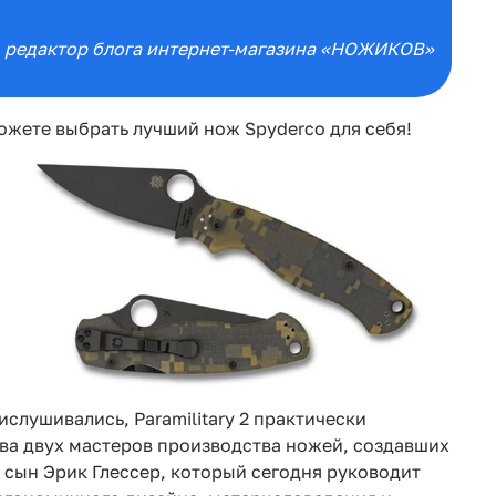
, редактор блога интернет-магазина «НОЖИКОВ»
ожете выбрать лучший нож Spyderco для себя!
ислушивались, Paramilitary 2 практически
тва двух мастеров производства ножей, создавших
о сын Эрик Глессер, который сегодня руководит