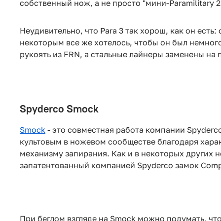
собственный нож, а не просто "мини-Paramilitary 2
Неудивительно, что Para 3 так хорош, как он ест
некоторым все же хотелось, чтобы он был немного 
рукоять из FRN, а стальные лайнеры заменены на 
Spyderco Smock
Smock
- это совместная работа компании Spyderc
культовым в ножевом сообществе благодаря хара
механизму запирания. Как и в некоторых других н
запатентованный компанией Spyderco замок Compr
При беглом взгляде на Smock можно подумать, чт