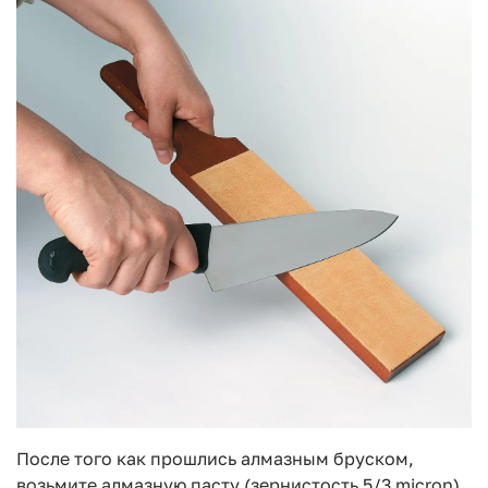
После того как прошлись алмазным бруском,
возьмите алмазную пасту (зернистость 5/3 micron)