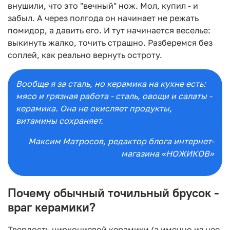
внушили, что это "вечный" нож. Мол, купил - и
забыл. А через полгода он начинает не режать
помидор, а давить его. И тут начинается веселье:
выкинуть жалко, точить страшно. Разберемся без
соплей, как реально вернуть остроту.
Вообще я за сталь, но керамика на кухне есть:
мясо и грязная работа - сталь, овощи и салаты -
керамика. Она не окисляет продукты,
витамины сохраняет.
Максим Матросов
, редактор блога интернет-
магазина «НОЖИКОВ»
Почему обычный точильный брусок -
враг керамики?
Твердость циркониевой керамики (а именно из нее