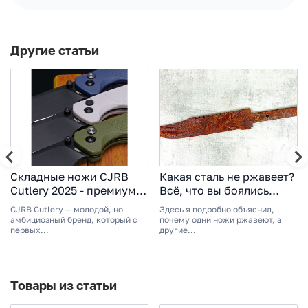
Другие статьи
Складные ножи CJRB
Какая сталь не ржавеет?
Cutlery 2025 - премиум
Всё, что вы боялись
качество по доступной
спросить про ножи и
CJRB Cutlery — молодой, но
Здесь я подробно объяснил,
цене
коррозию!
амбициозный бренд, который с
почему одни ножи ржавеют, а
первых...
другие...
Товары из статьи