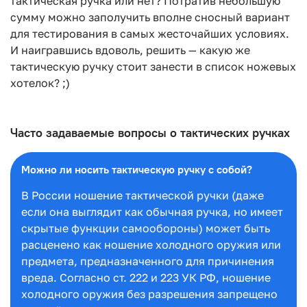
тактическая ручка или нет? Потратив небольшую
сумму можно заполучить вполне сносный вариант
для тестирования в самых жесточайших условиях.
И наигравшись вдоволь, решить — какую же
тактическую ручку стоит занести в список ножевых
хотелок? ;)
Часто задаваемые вопросы о тактических ручках
Можно ли носить тактическую ручку с собой?
В России ношение тактической ручки (даже
если она выглядит как обычная ручка, но имеет
скрытые функции самообороны) может быть
расценено как ношение холодного оружия или
предмета, предназначенного для причинения
вреда. Согласно ст. 222 и 223 УК РФ, ношение
холодного оружия без разрешения запрещено