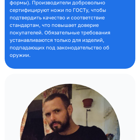
формы). Производители добровольно
сертифицируют ножи по ГОСТу, чтобы
подтвердить качество и соответствие
стандартам, что повышает доверие
покупателей. Обязательные требования
устанавливаются только для изделий,
подпадающих под законодательство об
оружии.