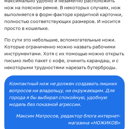
максимально удобно и незаметно расположить
нож на поясном ремне. В некоторых случаях, нож
выполняется в форм-факторе кредитной карточки,
полностью соответствующих размеров. И носится
просто в кошельке.
По сути это небольшие, вспомогательные ножи.
Которые ограниченно можно назвать рабочими
инструментами. Хотя с их помощью можно открыть
письмо либо пакет с кофе, очинить карандаш, и с
некоторыми трудностями нарезать бутерброды.
Компактный нож не должен создавать лишних
вопросов ни владельцу, ни окружающим. Для
города я бы выбирал спокойную, удобную
модель без показной агрессии.
Максим Матросов
, редактор блога интернет-
магазина «НОЖИКОВ»