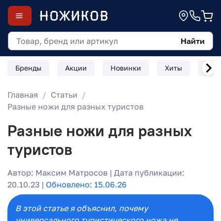
Найти
Бренды
Акции
Новинки
Хиты
Скл
Главная
Статьи
Разные ножи для разных туристов
Разные ножи для разных
туристов
Автор: Максим Матросов | Дата публикации:
20.10.23 |
Обновлено: 15.06.26
В этой статье я объяснил, почему
универсального туристического ножа не