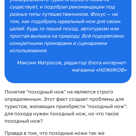
существует, и подобрал рекомендации под
разные типы путешественников. Фокус — на
том, как подобрать идеальный нож для своих
целей: будь то пеший поход, автотуризм или
простая вылазка на природу. Всё подкреплено
конкретными примерами и сценариями
использования.
Максим Матросов
, редактор блога интернет-
магазина «НОЖИКОВ»
Понятие "походный нож" не является строго
определенным. Этот факт создает проблемы для
туристов, желающих приобрести "походный нож":
для похода нужен походный нож, но что такое
походный нож?
Правда в том, что походные ножи так же