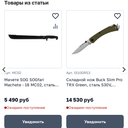
Товары из статьи
Арт. MC02
Арт. 0110GRS3
Мачете SOG SOGfari
Складной нож Buck Slim Pro
Machete - 18 MC02, сталь
TRX Green, сталь S30V,
3Cr13, рукоять резина
рукоять G10
5 490 руб
14 530 руб
Ожидаем поступление
Ожидаем поступление
Уведомить
Уведомить