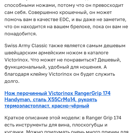
способными ножами, потому что он превосходит
сам себя. Совершенно крошечный, он может
помочь вам в качестве EDC, и вы даже не заметите,
что он находится на вашем брелоке, пока он вам не
понадобится.
Swiss Army Classic также является самым дешевым
швейцарским армейским ножом в каталоге
Victorinox. Что может не понравиться? Дешевый,
функциональный, удобный для ношения. А
благодаря клейму Victorinox он будет служить
долго.
Нож перочинный Victorinox RangerGrip 174
Handyman, сталь X55CrMo14, рукоять
термоэластопласт, красно-чёрный
Краткое описание этой модели: в Ranger Grip 174
есть инструменты для вина, плоскогубцы и
кусачки. Можно придумать очень много причин для