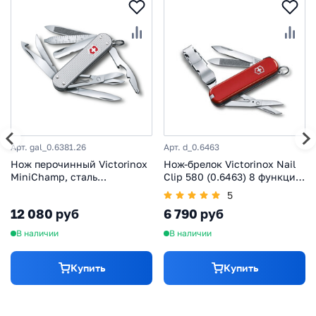
Арт. gal_0.6381.26
Арт. d_0.6463
Нож перочинный Victorinox
Нож-брелок Victorinox Nail
MiniChamp, сталь
Clip 580 (0.6463) 8 функций,
X50CrMoV15, рукоять
красный
5
алюминиевый сплав
12 080 руб
6 790 руб
Alox,серый
В наличии
В наличии
Купить
Купить