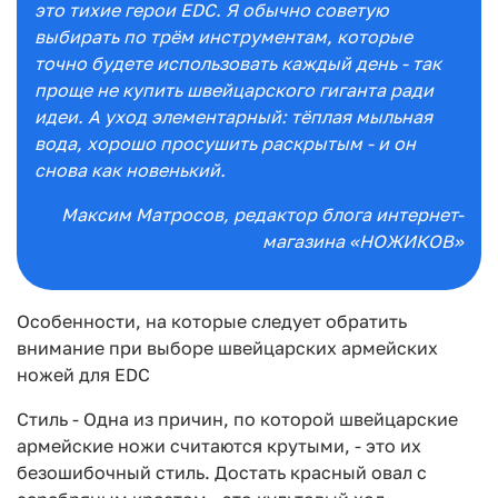
это тихие герои EDC. Я обычно советую
выбирать по трём инструментам, которые
точно будете использовать каждый день - так
проще не купить швейцарского гиганта ради
идеи. А уход элементарный: тёплая мыльная
вода, хорошо просушить раскрытым - и он
снова как новенький.
Максим Матросов
, редактор блога интернет-
магазина «НОЖИКОВ»
Особенности, на которые следует обратить
внимание при выборе швейцарских армейских
ножей для EDC
Стиль - Одна из причин, по которой швейцарские
армейские ножи считаются крутыми, - это их
безошибочный стиль. Достать красный овал с