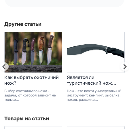
Другие статьи
Как выбрать охотничий
Является ли
нож?
туристический нож
холодным оружием?
Выбор охотничьего ножа -
Нож - это почти универсальный
задача, от которой зависит не
инструмент: кемпинг, рыбалка,
только...
поход, разделка...
Товары из статьи