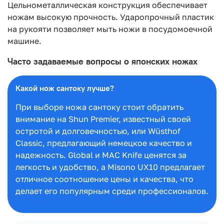
Цельнометаллическая конструкция обеспечивает
ножам высокую прочность. Ударопрочный пластик
на рукояти позволяет мыть ножи в посудомоечной
машине.
Часто задаваемые вопросы о японских ножах
Какой нож сантоку лучше?
При выборе ножа сантоку стоит обратить
внимание на Shun Premier, известный своей
остротой и долговечностью, или Wüsthof
Classic, предлагающий немецкое качество и
надежность. Global и MAC Knife ценятся за
легкость и удобство, а Misono UX10 предлагает
отличное соотношение цены и качества, что
делает его популярным среди профессионалов.