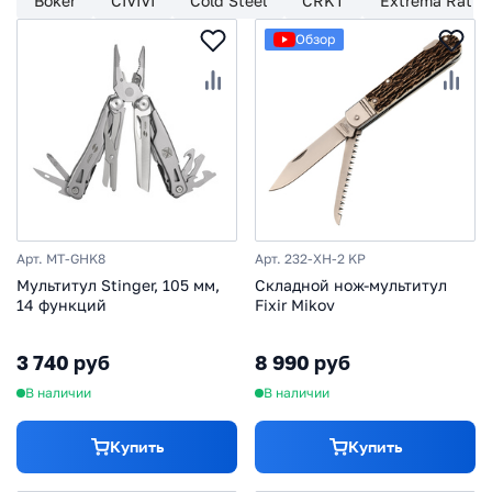
Boker
CIVIVI
Cold Steel
CRKT
Extrema Ratio
Обзор
Арт. MT-GHK8
Арт. 232-XH-2 KP
Мультитул Stinger, 105 мм,
Складной нож-мультитул
14 функций
Fixir Mikov
3 740 руб
8 990 руб
В наличии
В наличии
Купить
Купить