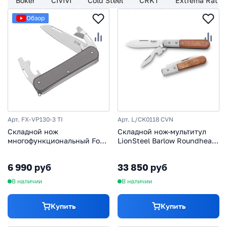
Boker
CIVIVI
Cold Steel
CRKT
Extrema Ratio
Обзор
Арт. FX-VP130-3 TI
Арт. L/CK0118 CVN
Складной нож
Складной нож-мультитул
многофункциональный Fox
LionSteel Barlow Roundhead,
Vulpis Large Titanium, сталь
сталь M390, рукоять canvas
M390, рукоять титан
6 990 руб
33 850 руб
В наличии
В наличии
Купить
Купить