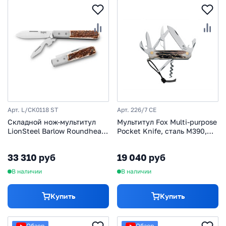
Арт. L/CK0118 ST
Арт. 226/7 CE
Складной нож-мультитул
Мультитул Fox Multi-purpose
LionSteel Barlow Roundhead,
Pocket Knife, сталь M390,
сталь M390, рукоять рог
рукоять рог/сталь
33 310 руб
19 040 руб
В наличии
В наличии
Купить
Купить
Обзор
Обзор