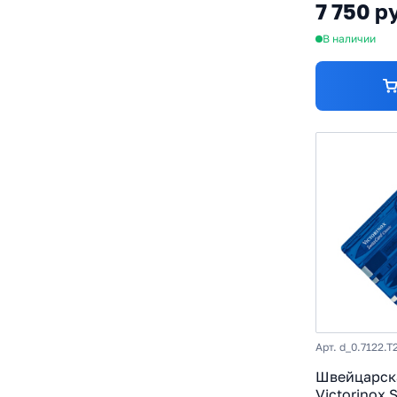
7 750 р
функций, 1
В наличии
Арт. d_0.7122.T
Швейцарск
Victorinox 