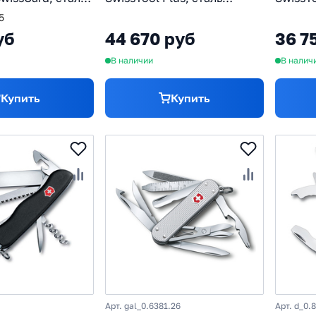
, рукоять ABS-
X50CrMoV15, рукоять
X50CrM
5
иний
нержавеющая сталь, в
нержав
уб
44 670 руб
36 7
чехле
В наличии
В налич
Купить
Купить
Арт. gal_0.6381.26
Арт. d_0