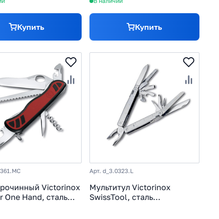
ии
В наличии
Купить
Купить
8361.MC
Арт. d_3.0323.L
рочинный Victorinox
Мультитул Victorinox
r One Hand, сталь
SwissTool, сталь
oV15, рукоять
X50CrMoV15, рукоять
, красно-черный
нержавеющая сталь, в