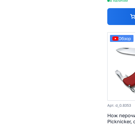
В наличии
Обзор
Арт. d_0.8353
Нож перочи
Picknicker, 
X50CrMoV15
Nylon, крас