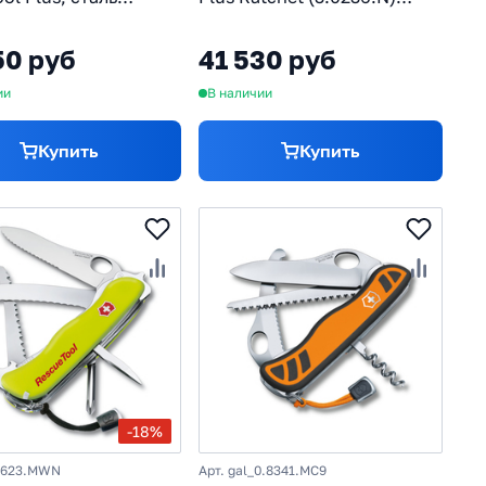
oV15, рукоять
нейлоновый чехол
еющая сталь, серый
50 руб
41 530 руб
ии
В наличии
Купить
Купить
-18%
.8623.MWN
Арт. gal_0.8341.MC9