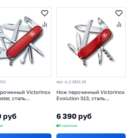
4713
Арт. d_2.3813.SE
рочинный Victorinox
Нож перочинный Victorinox
ster, сталь
Evolution S13, сталь
oV15, рукоять
X50CrMoV15, рукоять
r®, красный, 15
нейлон, красный
0 руб
6 390 руб
й, 91мм
ии
В наличии