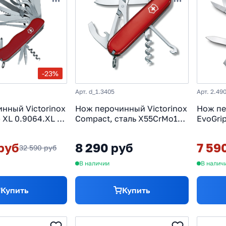
M390
Из стали Nitro-V
Из стали S30V
Из стали X50C
НОКС
С алюминиевой рукоятью
С деревянной рук
ю из GFN (термопластик)
С рукоятью из неопрен
С руко
е
Электрика
-23%
Арт. d_1.3405
Арт. 2.49
нный Victorinox
Нож перочинный Victorinox
Нож пе
XL 0.9064.XL с
Compact, сталь X55CrMo14,
EvoGri
 лезвия 30
рукоять Cellidor®, красный
функци
кций красный
руб
8 290 руб
7 59
32 590 руб
В наличии
В налич
Купить
Купить