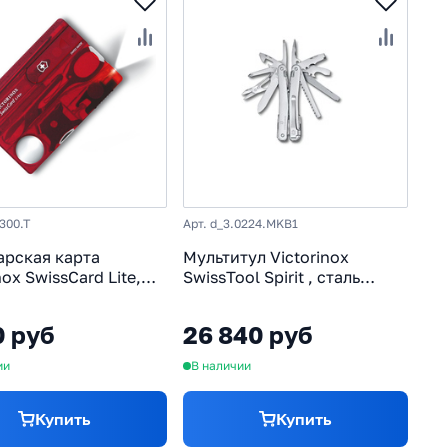
7300.T
Арт. d_3.0224.MKB1
рская карта
Мультитул Victorinox
nox SwissCard Lite,
SwissTool Spirit , сталь
X50CrMoV15, рукоять
X50CrMoV15, 26 функций
астик,
3.0224.MKB1
0 руб
26 840 руб
озрачный красный
ии
В наличии
Купить
Купить