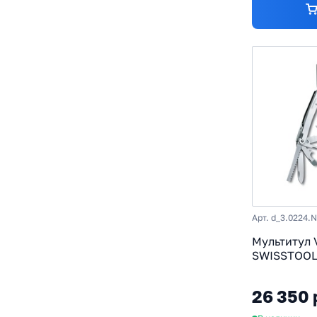
Арт. d_3.0224.N
Мультитул V
SWISSTOOL 
26 функци
26 350 