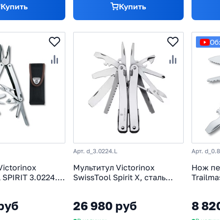
Купить
Купить
Об
Арт. d_3.0224.L
Арт. d_0
ictorinox
Мультитул Victorinox
Нож пе
SPIRIT 3.0224.N
SwissTool Spirit X, сталь
Trailma
й
X50CrMoV15, 26 функций
X50CrM
нейлон
руб
26 980 руб
8 82