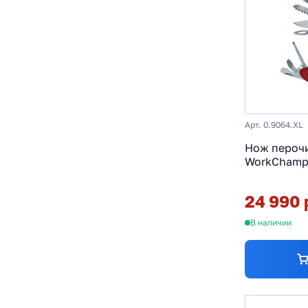
Из стали 
Из Японии
С рукоять
Российски
Арт. 0.9064.XL
Нож перочи
WorkChamp 
фиксатором
фун
24 990 
В наличии