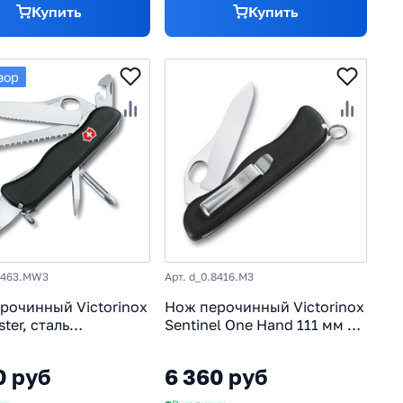
Купить
Купить
зор
.8463.MW3
Арт. d_0.8416.M3
рочинный Victorinox
Нож перочинный Victorinox
ster, сталь
Sentinel One Hand 111 мм с
oV15, рукоять
фиксатором лезвия, 5
, черный
функций, черный
0 руб
6 360 руб