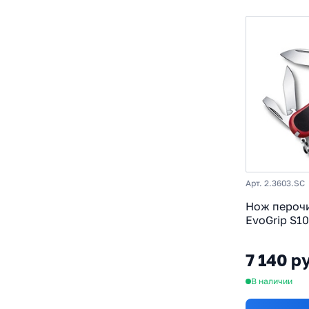
Арт. 2.3603.SC
Нож перочи
EvoGrip S10
X50CrMoV15
Cellidor/ре
7 140 р
чёрный
В наличии