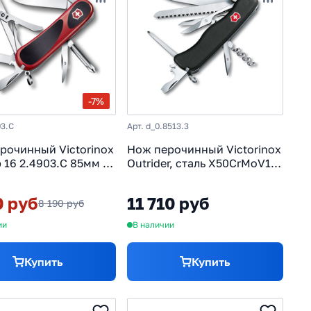
rMoV15
Из США
Из Тайваня
Из Швейцарии
оятью
С металлической рукоятью
ятью из рога
С твердостью стали 50 HRC
-7%
03.C
Арт. d_0.8513.3
рочинный Victorinox
Нож перочинный Victorinox
p 16 2.4903.C 85мм 14
Outrider, сталь X50CrMoV15,
й красно-чёрный
рукоять нейлон, черный
0 руб
11 710 руб
8 190 руб
ии
В наличии
Купить
Купить