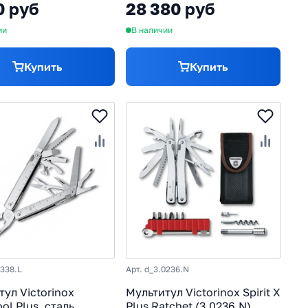
0 руб
28 380 руб
чехле
ии
В наличии
Купить
Купить
0338.L
Арт. d_3.0236.N
тул Victorinox
Мультитул Victorinox Spirit X
ol Plus, сталь
Plus Ratchet (3.0236.N)