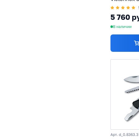
X50CrMoV15
Пластик, с
5 760 р
В наличии
Арт. d_0.8363.3