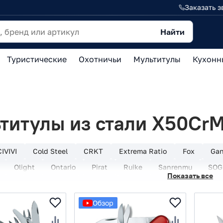
Заказать з
Найти
Туристические
Охотничьи
Мультитулы
Кухонн
титулы из стали X50Cr
CIVIVI
Cold Steel
CRKT
Extrema Ratio
Fox
Ga
Olight
Ontario
Pirat
Ruike
Sanrenmu
SOG
Показать все
rdway
WithArmour
Витязь
Из Италии
Из Китая
Cr13
Из стали 3Cr13
Из стали 420
Из стали 420HC
Обзор
5CR14
Из стали 5Cr15MoV
Из стали 65х13
Из стали 9