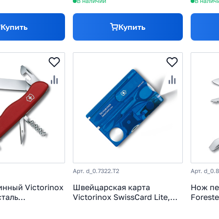
В наличии
В налич
Купить
Купить
Арт. d_0.7322.T2
Арт. d_0.
нный Victorinox
Швейцарская карта
Нож пе
сталь
Victorinox SwissCard Lite,
Foreste
, рукоять
сталь X50CrMoV15, рукоять
X50CrM
ный, 11
ABS-Пластик, синий
нейлон