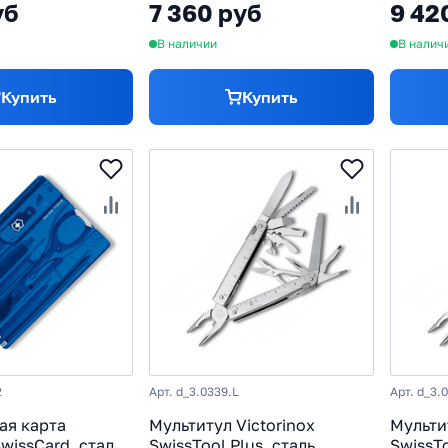
уб
7 360 руб
9 42
11мм
В наличии
В налич
Купить
Купить
2
Арт. d_3.0339.L
Арт. d_3.
ая карта
Мультитул Victorinox
Мульти
SwissCard, сталь
SwissTool Plus, сталь
SwissTo