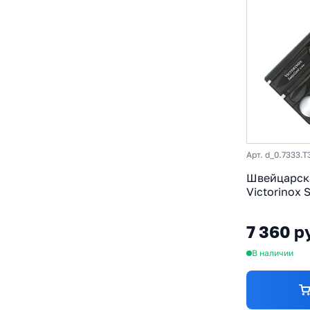
Арт. d_0.7333.T
Швейцарск
Victorinox S
сталь X50C
ABS-Пласти
7 360 р
В наличии