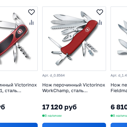
Арт. d_0.8564
Арт. d_1.
нный Victorinox
Нож перочинный Victorinox
Нож пе
1, сталь
WorkChamp, сталь
Fieldma
, рукоять
X50CrMoV15, рукоять
X50CrM
зина, красно-
Cellidor®, красный
Cellido
уб
17 120 руб
6 81
функци
В наличии
В налич