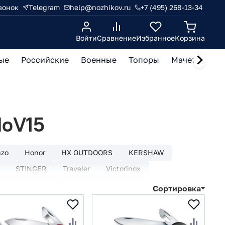
вонок
Telegram
help@nozhikov.ru
+7 (495) 268-13-34
Войти
Сравнение
Избранное
Корзина
ые
Российские
Военные
Топоры
Мачете, кукр
MoV15
nzo
Honor
HX OUTDOORS
KERSHAW
STINGER
Traveler
Victorinox
Из нержавеющей стали
Из России
Сортировка
Из стали 440
Из стали 440C
Из стали 440А
Cr18MoV
Из стали AUS-8
Из стали D2