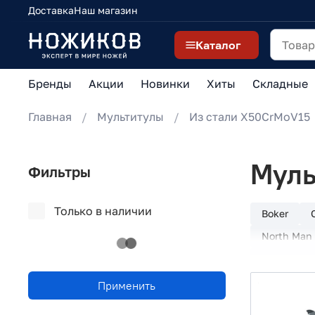
Доставка
Наш магазин
Каталог
Бренды
Акции
Новинки
Хиты
Складные
Главная
Мультитулы
Из стали X50CrMoV15
Муль
Фильтры
Только в наличии
Boker
North Man
Viking No
Из стали 2
Применить
Из стали 