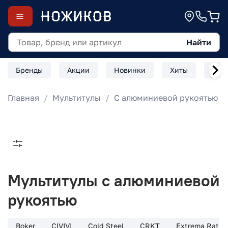
Найти
Бренды
Акции
Новинки
Хиты
Скл
Главная
Мультитулы
С алюминиевой рукоятью
Мультитулы с алюминиевой
рукоятью
Boker
CIVIVI
Cold Steel
CRKT
Extrema Ratio