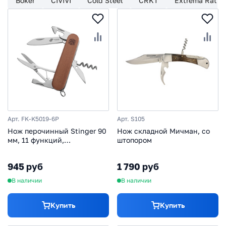
Boker
CIVIVI
Cold Steel
CRKT
Extrema Ratio
Арт. FK-K5019-6P
Арт. S105
Нож перочинный Stinger 90
Нож складной Мичман, со
мм, 11 функций,
штопором
коричневый
945 руб
1 790 руб
В наличии
В наличии
Купить
Купить