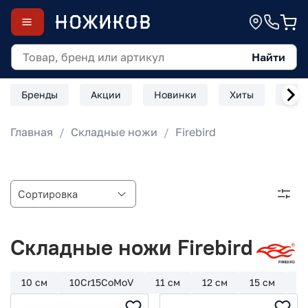
Найти
Бренды
Акции
Новинки
Хиты
Скл
Главная
Складные ножи
Firebird
Складные ножи Firebird
10 см
10Cr15CoMoV
11 см
12 см
15 см
4