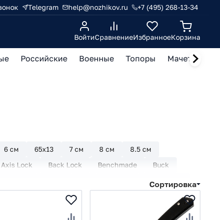
вонок
Telegram
help@nozhikov.ru
+7 (495) 268-13-34
Войти
Сравнение
Избранное
Корзина
ые
Российские
Военные
Топоры
Мачете, кукр
6 см
65х13
7 см
8 см
8.5 см
Axis Lock
Back Lock
Benchmade
Buck
PM 20CV
CRKT
D2
Daggerr
Drop Point
Сортировка
Kershaw
Kizer
Liner Lock
Maxace
Pirat
Plunge Lock
Reptilian
Ruike
S30V