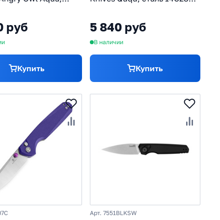
2, рукоять G10
рукоять алюминий, черный
0 руб
5 840 руб
ии
В наличии
Купить
Купить
07C
Арт. 7551BLKSW