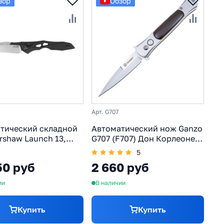
зор
Обзор
Арт. G707
тический складной
Автоматический нож Ganzo
shaw Launch 13,
G707 (F707) Дон Корлеоне,
CPM154, рукоять
сталь 440C, выкидной нож
5
ний
50 руб
2 660 руб
ии
В наличии
Купить
Купить