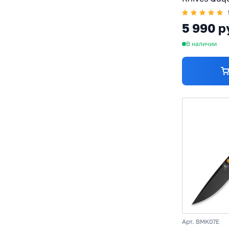
рукоять G1
розовый
5 990 р
В наличии
Арт. BMK07E