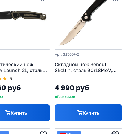
ger
Tri-Ad Lock
VG10
Victorinox
ез фиксатора
Кизляр
Китайские
Кредитки
КС
Российские
Рукоять карбон
нцузские
Х12МФ
Япония
Керамбит
Арт. S25007-2
тический нож
Складной нож Sencut
w Launch 21, сталь
Skelfin, сталь 9Cr18MoV,
, рукоять
рукоять G10, черный
5
ний/G10
60 руб
4 990 руб
ии
В наличии
Купить
Купить