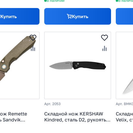
В наличии
В налич
Купить
Купить
Арт. 2053
Арт. BMK
ож Remette
Складной нож KERSHAW
Складн
ь Sandvik
Kindred, сталь D2, рукоять
Velix, 
коять микарта,
черный алюминий
G10, к