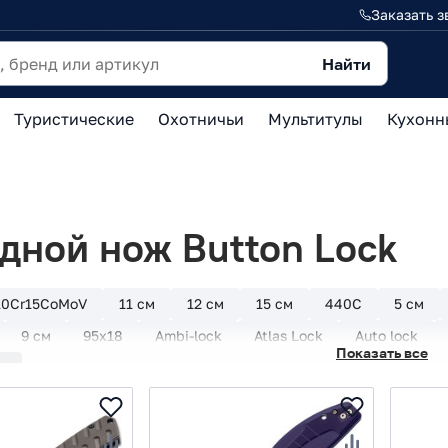
Заказать з
Найти
Туристические
Охотничьи
Мультитулы
Кухонн
дной нож Button Lock
10Cr15CoMoV
11 см
12 см
15 см
440C
5 см
9 см
95х18
Ambi-lock
Atlas Lock
Auto lock
Показать все
k
CIVIVI
CJRB
Cold Steel
Compression Lock
C
tio
Firebird
FOX
Frame Lock
Ganzo
Honor
Mr Blade
N690
Ontario
Opinel
Petrified fish