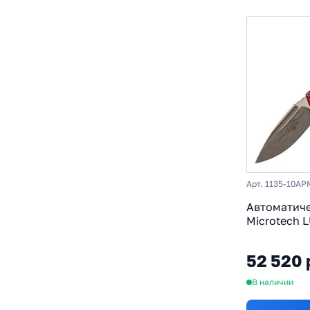
Арт. 1135-10AP
Автоматич
Microtech L
сталь M390
алюминий,
52 520 
В наличии