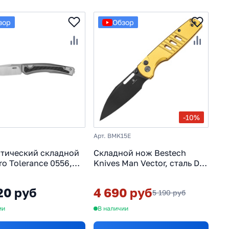
зор
Обзор
-10%
Арт. BMK15E
тический складной
Складной нож Bestech
ro Tolerance 0556,
Knives Man Vector, сталь D2,
MagnaCut, рукоять
рукоять алюминий, желтый
20 руб
4 690 руб
5 190 руб
ии
В наличии