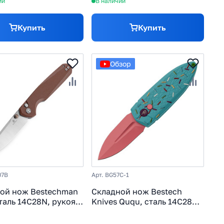
ии
В наличии
Купить
Купить
Обзор
07B
Арт. BG57C-1
ой нож Bestechman
Складной нож Bestech
сталь 14C28N, рукоять
Knives Ququ, сталь 14C28N,
оричневый
рукоять G10, розовый/
голубой