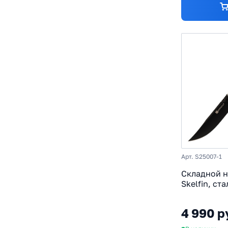
Арт. S25007-1
Складной н
Skelfin, ст
рукоять G1
4 990 р