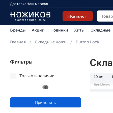
Доставка
Наш магазин
Каталог
Бренды
Акции
Новинки
Хиты
Складные
Главная
Складные ножи
Button Lock
Скла
Фильтры
Только в наличии
10 см
8cr13mov
Button Loc
Extrema Ra
Применить
Microtech