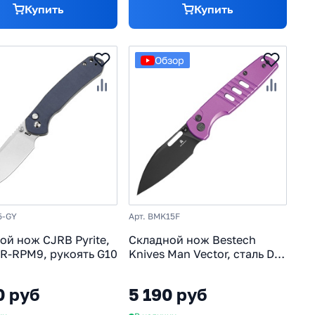
Купить
Купить
Обзор
5-GY
Арт. BMK15F
ой нож CJRB Pyrite,
Складной нож Bestech
AR-RPM9, рукоять G10
Knives Man Vector, сталь D2,
рукоять алюминий,
фиолетовый
0 руб
5 190 руб