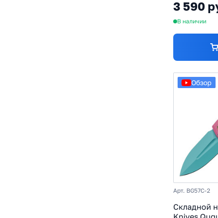
3 590 р
В наличии
Обзор
Арт. BG57C-2
Складной н
Knives Quq