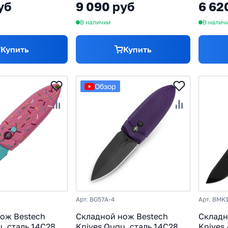
уб
9 090 руб
6 62
В наличии
В налич
Купить
Купить
Обзор
Арт. BG57A-4
Арт. BMK
ож Bestech
Складной нож Bestech
Складн
u, сталь 14C28N,
Knives Ququ, сталь 14C28N,
Knives