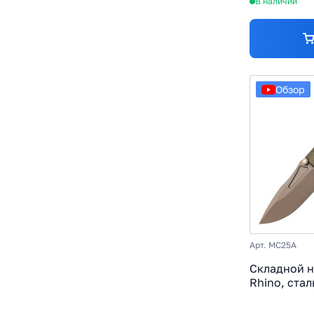
В наличии
Обзор
Арт. MC25A
Складной н
Rhino, стал
14C28N, ру
зеленый