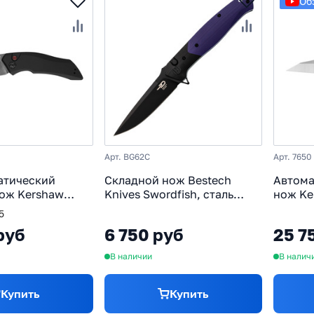
Об
Арт. BG62C
Арт. 7650
атический
Складной нож Bestech
Автома
ож Kershaw
Knives Swordfish, сталь
нож Ker
таль CPM-154,
14C28N, рукоять G10,
сталь 
5
юминий, чёрный
черный/фиолетовый
алюми
руб
6 750 руб
25 7
В наличии
В налич
Купить
Купить