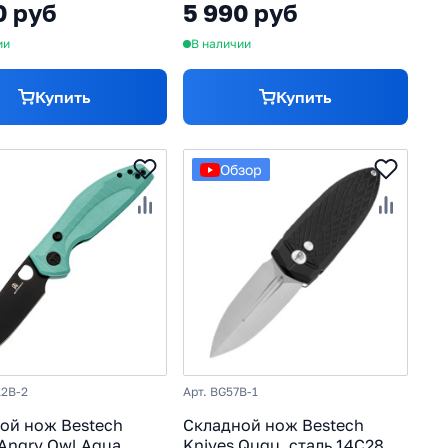
0 руб
5 990 руб
ии
В наличии
Купить
Купить
Обзор
12B-2
Арт. BG57B-1
ой нож Bestech
Складной нож Bestech
 Angry Owl Aqua,
Knives Ququ, сталь 14C28N,