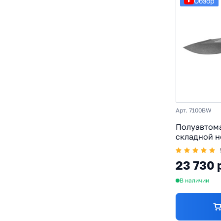
Обзор
Арт. 7100BW
Полуавтом
складной н
Launch 1, с
рукоять ал
23 730 
В наличии