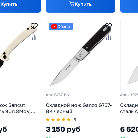
Купить
Купить
Обзор
Арт. G767-BK
Арт. J192
ож Sencut
Складной нож Ganzo G767-
Складн
аль 9Cr18MoV,
BK черный
сталь 
0, белый
5
уб
3 150 руб
6 62