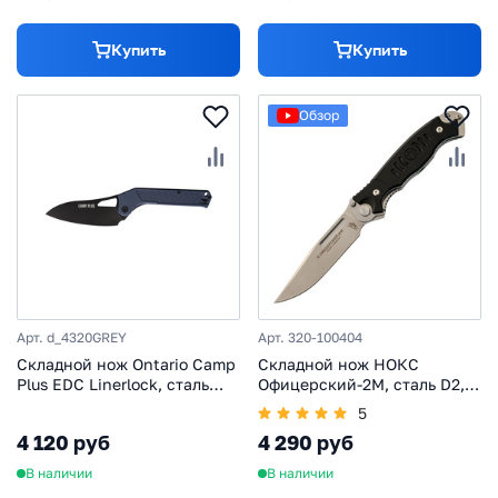
Купить
Купить
Обзор
Арт. d_4320GREY
Арт. 320-100404
Складной нож Ontario Camp
Складной нож НОКС
Plus EDC Linerlock, сталь
Офицерский-2М, сталь D2,
420, рукоять термопластик
рукоять G10, черный
5
GRN, серый
4 120 руб
4 290 руб
В наличии
В наличии