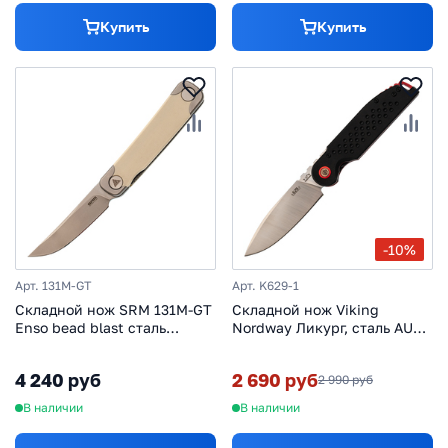
Купить
Купить
-10%
Арт. 131M-GT
Арт. K629-1
Складной нож SRM 131M-GT
Складной нож Viking
Enso bead blast сталь
Nordway Ликург, сталь AUS-
14C28N, рукоять Ivory G10
8, рукоять G10, черный
4 240 руб
2 690 руб
2 990 руб
В наличии
В наличии