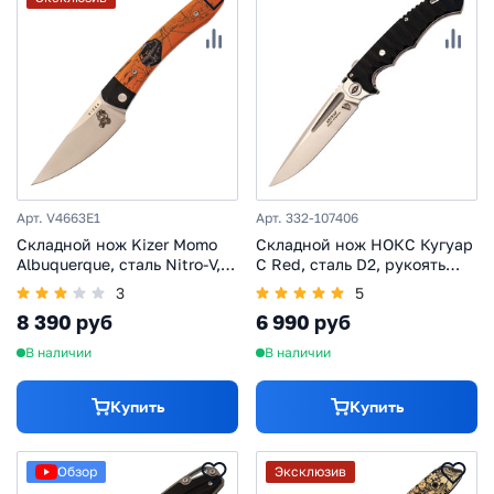
Арт. V4663E1
Арт. 332-107406
Складной нож Kizer Momo
Складной нож НОКС Кугуар
Albuquerque, сталь Nitro-V,
С Red, сталь D2, рукоять
рукоять G10 с принтом
G10
3
5
8 390 руб
6 990 руб
В наличии
В наличии
Купить
Купить
Обзор
Эксклюзив