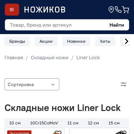
Найти
Бренды
Акции
Новинки
Хиты
Скл
Главная
Складные ножи
Liner Lock
Складные ножи Liner Lock
10 см
10Cr15CoMoV
11 см
12 см
15 см
4
Эксклюзив