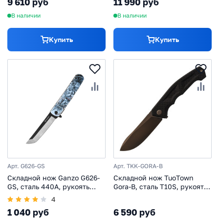
9 610 руб
11 990 руб
В наличии
В наличии
Купить
Купить
Арт. G626-GS
Арт. TKK-GORA-B
Складной нож Ganzo G626-
Складной нож TuoTown
GS, сталь 440А, рукоять
Gora-B, сталь T10S, рукоять
пластик, серый самурай
G10/Carbon Fiber
4
1 040 руб
6 590 руб