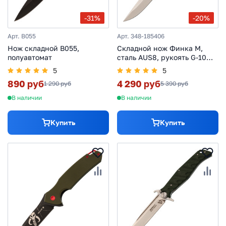
-31%
-20%
Арт. B055
Арт. 348-185406
Нож складной B055,
Складной нож Финка М,
полуавтомат
сталь AUS8, рукоять G-10
хаки
5
5
890 руб
4 290 руб
1 290 руб
5 390 руб
В наличии
В наличии
Купить
Купить