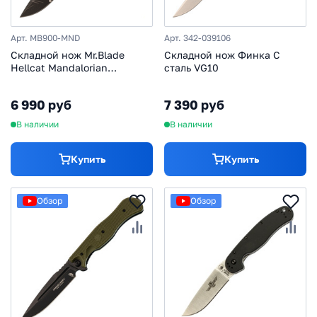
Арт. MB900-MND
Арт. 342-039106
Складной нож Mr.Blade
Складной нож Финка С
Hellcat Mandalorian
сталь VG10
blackwash, сталь VG-10,
рукоять Olive G10
6 990 руб
7 390 руб
В наличии
В наличии
Купить
Купить
Обзор
Обзор