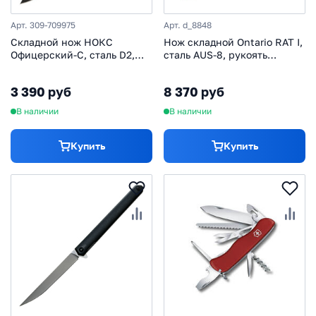
Арт. 309-709975
Арт. d_8848
Складной нож НОКС
Нож складной Ontario RAT I,
Офицерский-С, сталь D2,
сталь AUS-8, рукоять
рукоять пластик, зелёный
термопластик GRN, черный
3 390 руб
8 370 руб
В наличии
В наличии
Купить
Купить