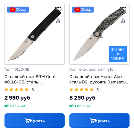
Обзор
Обзор
БУСИНА
В
ПОДАРОК
Арт. 401LC-GB
Арт. honor_ajax_dam_g10
Складной нож SRM Gent
Складной нож Honor Ajax,
401LC-GB, сталь
сталь D2, рукоять Damascus
10Cr15CoMoV, рукоять G10,
G10
5
5
черный
2 990 руб
8 290 руб
В наличии
В наличии
Купить
Купить