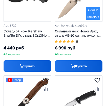
БУСИНА
В
ПОДАРОК
Арт. 8720
Арт. honor_ajax_vg10_s
Складной нож Kershaw
Складной нож Honor Ajax,
Shuffle DIY, сталь 8Cr13MoV,
сталь VG-10 сатин, рукоять
рукоять GFN, серый
G-10
5
4 440 руб
6 990 руб
В наличии
В наличии
Купить
Купить
Обзор