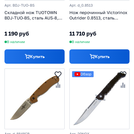
Арт. BDJ-TUO-BS
Арт. d_0.8513
Складной нож TUOTOWN
Нож перочинный Victorinox
BDJ-TUO-BS, сталь AUS-8,
Outrider 0.8513, сталь
рукоять G10 черная
X50CrMoV15, рукоять
нейлон, красный
1 190 руб
11 710 руб
В наличии
В наличии
Купить
Купить
Обзор
Арт. d_8848CB
Арт. 20NQX