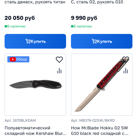
сталь дамаск, рукоять титан
С, сталь D2, рукоять G10
20 050 руб
9 990 руб
В наличии
В наличии
Купить
Купить
Обзор
Арт. 1670BLKDAM
Арт. MB379-D2SW/BKRD
Полуавтоматический
Нож Mr.Blade Hokku D2 SW
складной нож Kershaw Blur,
G10 black red складной с