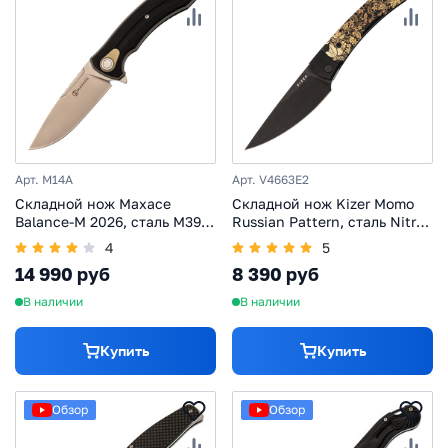
Арт. M14A
Арт. V4663E2
Складной нож Maxace
Складной нож Kizer Momo
Balance-M 2026, сталь M390,
Russian Pattern, сталь Nitro-
профессиональный
V, рукоять G10 c принтом
4
5
складной нож, рукоять G10
14 990 руб
8 390 руб
черная
В наличии
В наличии
Купить
Купить
Обзор
Обзор