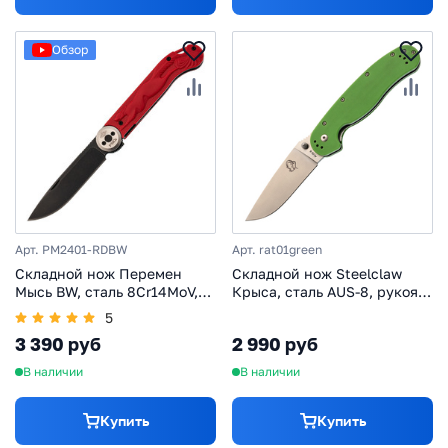
Обзор
Арт. PM2401-RDBW
Арт. rat01green
Складной нож Перемен
Складной нож Steelclaw
Мысь BW, сталь 8Cr14MoV,
Крыса, сталь AUS-8, рукоять
рукоять FRN, красный
G10, зеленый
5
3 390 руб
2 990 руб
В наличии
В наличии
Купить
Купить