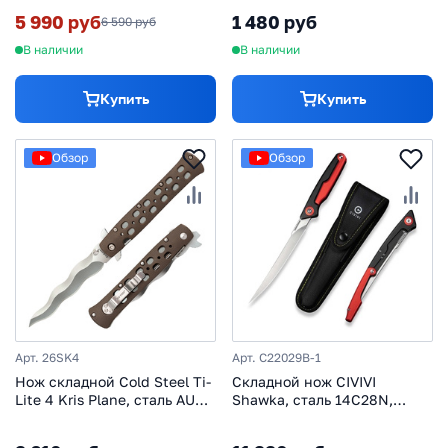
5 990 руб
1 480 руб
6 590 руб
В наличии
В наличии
Купить
Купить
Обзор
Обзор
Арт. 26SK4
Арт. C22029B-1
Нож складной Cold Steel Ti-
Складной нож CIVIVI
Lite 4 Kris Plane, сталь AUS-
Shawka, сталь 14C28N,
10A, рукоять zytel,
рукоять алюминий,
коричневый
красный/черный