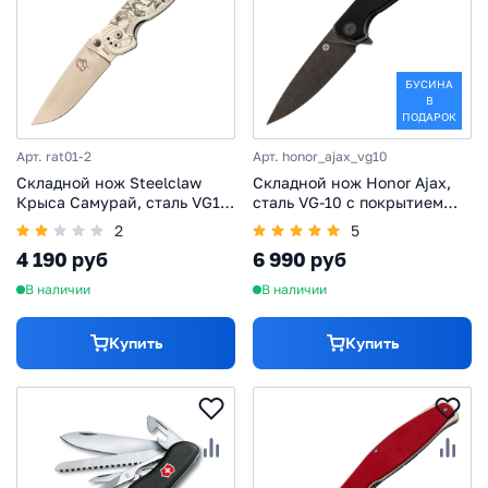
БУСИНА
В
ПОДАРОК
Арт. rat01-2
Арт. honor_ajax_vg10
Складной нож Steelclaw
Складной нож Honor Ajax,
Крыса Самурай, сталь VG10,
сталь VG-10 с покрытием
рукоять G10, Limited Edition
Black Stonewash, рукоять
2
5
G10, черный
4 190 руб
6 990 руб
В наличии
В наличии
Купить
Купить