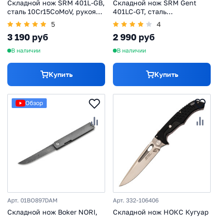
Складной нож SRM 401L-GB,
Складной нож SRM Gent
сталь 10Cr15CoMoV, рукоять
401LC-GT, сталь
G10
10Cr15CoMov, рукоять Ivory
5
4
G10
3 190 руб
2 990 руб
В наличии
В наличии
Купить
Купить
Обзор
Арт. 01BO897DAM
Арт. 332-106406
Складной нож Boker NORI,
Складной нож НОКС Кугуар