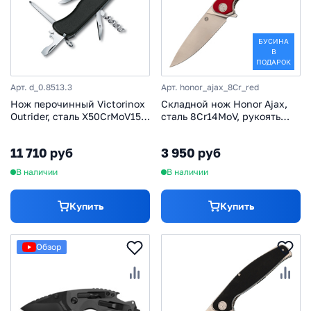
БУСИНА
В
ПОДАРОК
Арт. d_0.8513.3
Арт. honor_ajax_8Cr_red
Нож перочинный Victorinox
Складной нож Honor Ajax,
Outrider, сталь X50CrMoV15,
сталь 8Cr14MoV, рукоять
рукоять нейлон, черный
G10 красный
11 710 руб
3 950 руб
В наличии
В наличии
Купить
Купить
Обзор