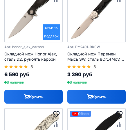
БУСИНА
В
ПОДАРОК
Арт. honor_ajax_carbon
Арт. PM2401-BKSW
Складной нож Honor Ajax,
Складной нож Перемен
сталь D2, рукоять карбон
Мысь SW, сталь 8Cr14MoV,
рукоять FRN, черный
5
5
6 590 руб
3 390 руб
В наличии
В наличии
Купить
Купить
Обзор