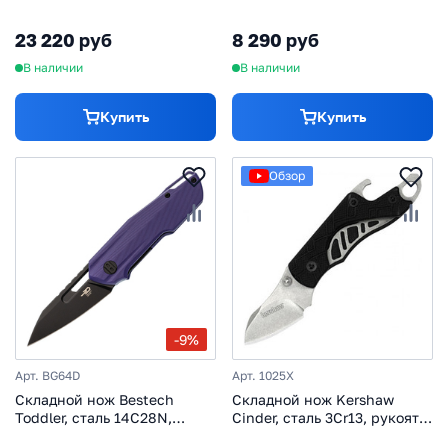
сталь Damascus, рукоять
чехлом
алюминий, черный
23 220 руб
8 290 руб
В наличии
В наличии
Купить
Купить
Обзор
-9%
Арт. BG64D
Арт. 1025X
Складной нож Bestech
Складной нож Kershaw
Toddler, сталь 14C28N,
Cinder, сталь 3Cr13, рукоять
рукоять G10, фиолетовый
GFN, чёрный