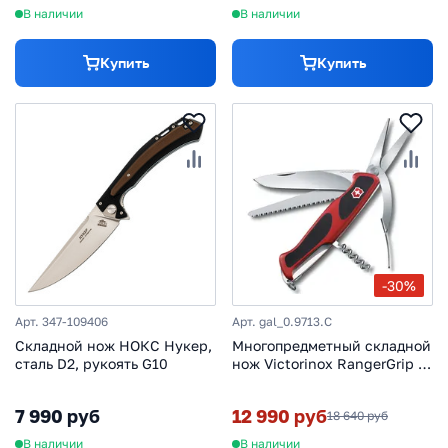
В наличии
В наличии
Купить
Купить
-30%
Арт. 347-109406
Арт. gal_0.9713.C
Складной нож НОКС Нукер,
Многопредметный складной
сталь D2, рукоять G10
нож Victorinox RangerGrip 71
Gardener 0.9713.C, сталь
X55CrMo14, рукоять нейлон,
7 990 руб
12 990 руб
18 640 руб
130мм 7 функций красно-
чёрный
В наличии
В наличии