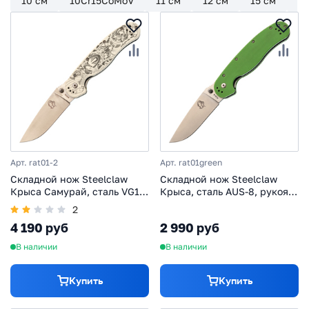
10 см
10Cr15CoMoV
11 см
12 см
15 см
4
Арт. rat01-2
Арт. rat01green
Складной нож Steelclaw
Складной нож Steelclaw
Крыса Самурай, сталь VG10,
Крыса, сталь AUS-8, рукоять
рукоять G10, Limited Edition
G10, зеленый
2
4 190 руб
2 990 руб
В наличии
В наличии
Купить
Купить