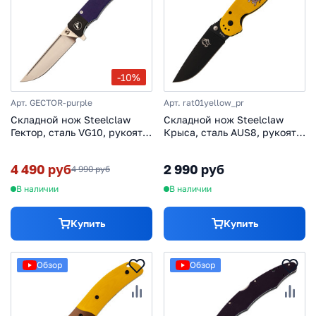
-10%
Арт. GECTOR-purple
Арт. rat01yellow_pr
Складной нож Steelclaw
Складной нож Steelclaw
Гектор, сталь VG10, рукоять
Крыса, сталь AUS8, рукоять
G10, фиолетовый
G-10 желтая с рисунком
4 490 руб
2 990 руб
4 990 руб
В наличии
В наличии
Купить
Купить
Обзор
Обзор