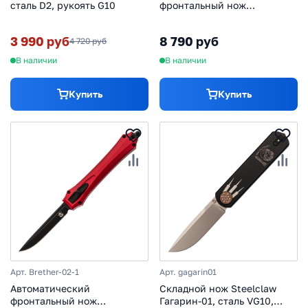
сталь D2, рукоять G10
фронтальный нож
Бретер-01-1, сталь D2,
рукоять алюминий,
3 990 руб
8 790 руб
4 720 руб
оранжевый
В наличии
В наличии
Купить
Купить
Арт. Brether-02-1
Арт. gagarin01
Автоматический
Складной нож Steelclaw
фронтальный нож
Гагарин-01, сталь VG10,