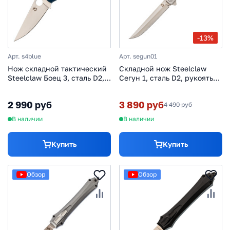
-13%
Арт. s4blue
Арт. segun01
Нож складной тактический
Складной нож Steelclaw
Steelclaw Боец 3, сталь D2,
Сегун 1, сталь D2, рукоять
рукоять микарта, синий
G10/сталь
2 990 руб
3 890 руб
4 490 руб
В наличии
В наличии
Купить
Купить
Обзор
Обзор