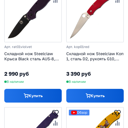
Арт. rat01violvet
Арт. kop01red
Складной нож Steelclaw
Складной нож Steelclaw Коп
Крыса Black сталь AUS-8,
1, сталь D2, рукоять G10,
рукоять фиолетовый G10
красный
2 990 руб
3 390 руб
В наличии
В наличии
Купить
Купить
Обзор