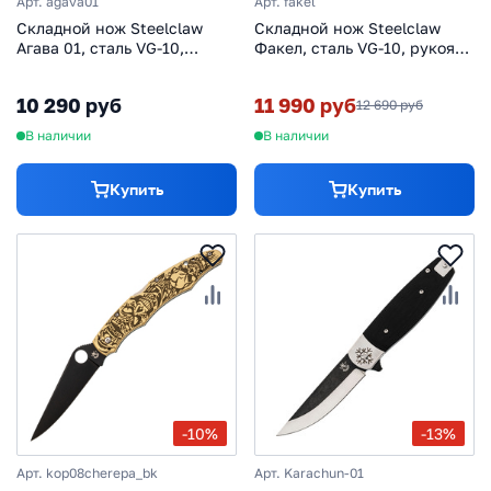
Арт. agava01
Арт. fakel
Складной нож Steelclaw
Складной нож Steelclaw
Агава 01, сталь VG-10,
Факел, сталь VG-10, рукоять
рукоять дерево
титан
10 290 руб
11 990 руб
12 690 руб
В наличии
В наличии
Купить
Купить
-10%
-13%
Арт. kop08cherepa_bk
Арт. Karachun-01