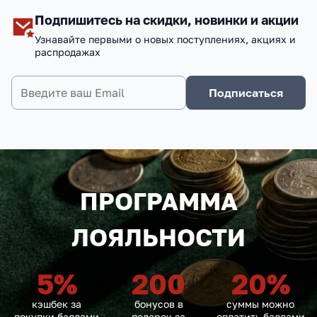
Подпишитесь на скидки, новинки и акции
Узнавайте первыми о новых поступлениях, акциях и
распродажах
Подписаться
ПРОГРАММА
ЛОЯЛЬНОСТИ
5
%
200
20
%
кэшбек за
бонусов в
суммы можно
покупки баллами
подарок за
оплатить баллами