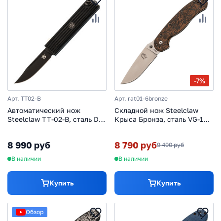
-7%
Арт. TT02-B
Арт. rat01-6bronze
Автоматический нож
Складной нож Steelclaw
Steelclaw TT-02-B, сталь D2,
Крыса Бронза, сталь VG-10,
рукоять G10/алюминий
рукоять титан
8 990 руб
8 790 руб
9 490 руб
В наличии
В наличии
Купить
Купить
Обзор