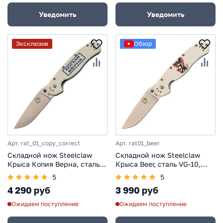
Уведомить
Уведомить
Эксклюзив
Обзор
Арт. rat_01_copy_correct
Арт. rat01_beer
Складной нож Steelclaw
Складной нож Steelclaw
Крыса Копия Верна, сталь
Крыса Beer, сталь VG-10,
VG-10, рукоять G10, Limited
рукоять G10
5
5
Edition
4 290 руб
3 990 руб
Ожидаем поступление
Ожидаем поступление