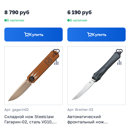
Бретер-02-1, сталь D2,
рукоять алюминий, черный,
рукоять алюминий, красный
гравировка
8 790 руб
6 190 руб
В наличии
В наличии
Купить
Купить
Арт. gagarin02
Арт. Brether-03
Складной нож Steelclaw
Автоматический
Гагарин-02, сталь VG10,
фронтальный нож
рукоять алюминий,
Бретер-03, сталь D2,