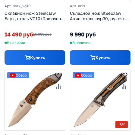
Арт. bark_vg10
Арт. anis
Складной нож Steelclaw
Складной нож Steelclaw
Барк, сталь VG10/Damascus,
Анис, сталь asp30, рукоять
рукоять кап клёна/смола
кап клена
14 490 руб
9 990 руб
15 990 руб
В наличии
В наличии
Купить
Купить
Обзор
Обзор
-6%