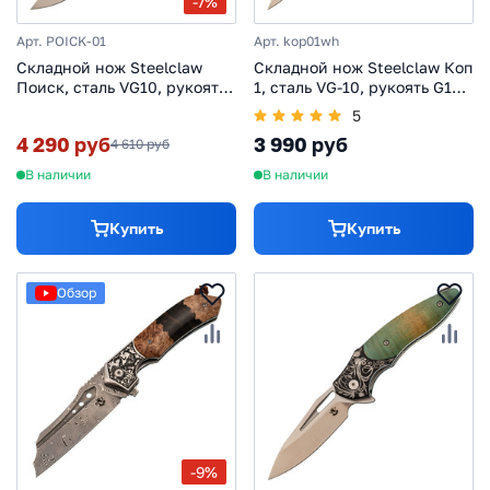
-7%
Арт. POICK-01
Арт. kop01wh
Складной нож Steelclaw
Складной нож Steelclaw Коп
Поиск, сталь VG10, рукоять
1, сталь VG-10, рукоять G10,
G10, белый
белый
5
4 290 руб
3 990 руб
4 610 руб
В наличии
В наличии
Купить
Купить
Обзор
-9%