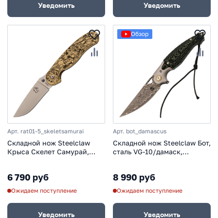
Уведомить
Уведомить
Обзор
Арт. rat01-5_skeletsamurai
Арт. bot_damascus
Складной нож Steelclaw
Складной нож Steelclaw Бот,
Крыса Скелет Самурай,
сталь VG-10/дамаск,
сталь VG10, рукоять латунь,
рукоять G10
гравировка
6 790 руб
8 990 руб
Ожидаем поступление
Ожидаем поступление
Уведомить
Уведомить