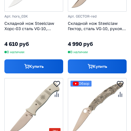
Арт. hors_03K
Арт. GECTOR-red
Складной нож Steelclaw
Складной нож Steelclaw
Хорс-03 сталь VG-10,
Гектор, сталь VG-10, рукоять
рукоять White/Blue G10
G10, красный
4 610 руб
4 990 руб
В наличии
В наличии
Купить
Купить
Обзор