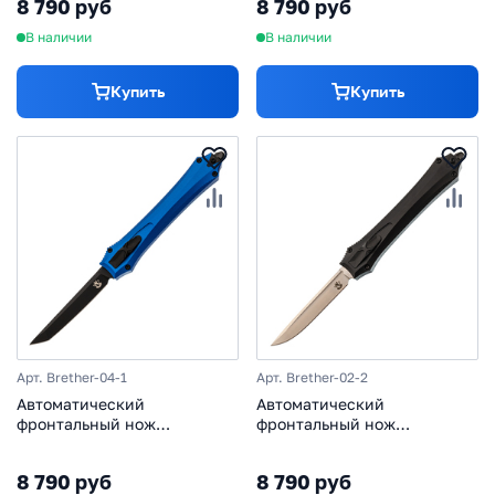
8 790 руб
8 790 руб
фиолетовый
танто
В наличии
В наличии
Купить
Купить
Арт. Brether-04-1
Арт. Brether-02-2
Автоматический
Автоматический
фронтальный нож
фронтальный нож
Бретер-04-1, сталь D2,
Бретер-02-2, сталь D2,
рукоять алюминий, синий,
рукоять алюминий, черный
8 790 руб
8 790 руб
танто