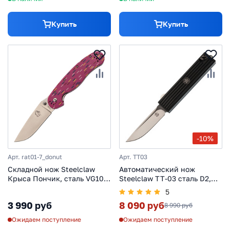
Купить
Купить
-10%
Арт. rat01-7_donut
Арт. TT03
Складной нож Steelclaw
Автоматический нож
Крыса Пончик, сталь VG10,
Steelclaw TT-03 сталь D2,
рукоять G10
рукоять G10/алюминий
5
3 990 руб
8 090 руб
8 990 руб
Ожидаем поступление
Ожидаем поступление