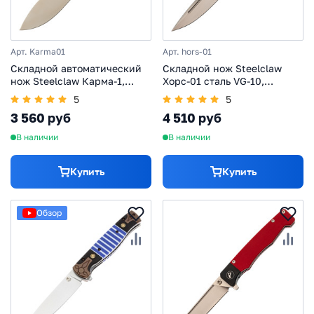
Арт. Karma01
Арт. hors-01
Складной автоматический
Складной нож Steelclaw
нож Steelclaw Карма-1,
Хорс-01 сталь VG-10,
сталь D2, рукоять
рукоять White G10
5
5
алюминий, чёрный
3 560 руб
4 510 руб
В наличии
В наличии
Купить
Купить
Обзор