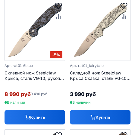
-5%
Арт. rat01-6blue
Арт. rat01_fairytale
Складной нож Steelclaw
Складной нож Steelclaw
Крыса, сталь VG-10, рукоять
Крыса Сказка, сталь VG-10,
синий титан
рукоять White G10
8 990 руб
3 990 руб
9 490 руб
В наличии
В наличии
Купить
Купить