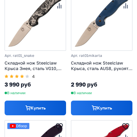
Арт. rat01_snake
Арт. rat01mikarta
Складной нож Steelclaw
Складной нож Steelclaw
Крыса Змея, сталь VG10,
Крыса, сталь AUS8, рукоять
рукоять алюминий
синяя микарта
4
3 990 руб
2 990 руб
В наличии
В наличии
Купить
Купить
Обзор