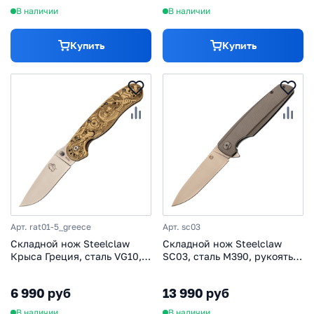
В наличии
В наличии
Купить
Купить
Арт. rat01-5_greece
Арт. sc03
Складной нож Steelclaw
Складной нож Steelclaw
Крыса Греция, сталь VG10,
SC03, сталь M390, рукоять
рукоять латунь, гравировка
титан
6 990 руб
13 990 руб
В наличии
В наличии