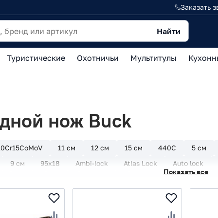
Заказать з
Найти
Туристические
Охотничьи
Мультитулы
Кухонн
дной нож Buck
10Cr15CoMoV
11 см
12 см
15 см
440C
5 см
9 см
95х18
Ambi-lock
Atlas Lock
Auto lock
Показать все
k
CIVIVI
CJRB
Cold Steel
Compression Lock
C
tio
Firebird
FOX
Frame Lock
Ganzo
Honor
Mr Blade
N690
Ontario
Opinel
Petrified fish