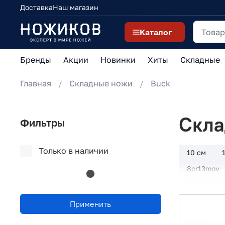
Доставка
Наш магазин
Каталог
Бренды
Акции
Новинки
Хиты
Складные
Главная
Складные ножи
Buck
Скла
Фильтры
Только в наличии
10 см
8cr13mov
Button Loc
Extrema Ra
Применить
Microtech