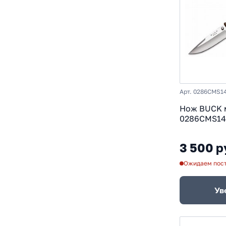
s35vn
Viking No
М390
Рукоять т
С клипсой
Арт. 0286CMS1
Нож BUCK 
0286CMS14
Copperhea
3 500 р
Ожидаем пос
Ув