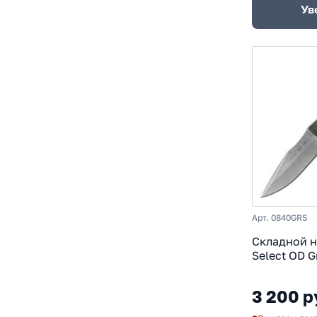
Ув
Арт. 0840GRS
Складной н
Select OD 
сталь 420H
пластик
3 200 р