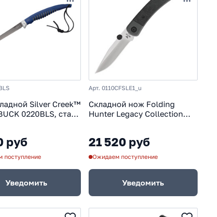
ger
Tri-Ad Lock
VG10
Victorinox
ез фиксатора
Кизляр
Китайские
Кредитки
КС
Российские
Рукоять карбон
нцузские
Х12МФ
Япония
Керамбит
0BLS
Арт. 0110CFSLE1_u
ладной Silver Creek™
Складной нож Folding
- BUCK 0220BLS, сталь
Hunter Legacy Collection
 рукоять резина
2021, сталь S45VN, рукоять
алюминий/Carbon (уценка)
0 руб
21 520 руб
 поступление
Ожидаем поступление
Уведомить
Уведомить