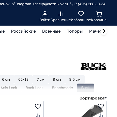
вонок
Telegram
help@nozhikov.ru
+7 (495) 268-13-34
Войти
Сравнение
Избранное
Корзина
ые
Российские
Военные
Топоры
Мачете, кукр
6 см
65х13
7 см
8 см
8.5 см
Axis Lock
Back Lock
Benchmade
Buck
PM 20CV
CRKT
D2
Daggerr
Drop Point
Сортировка
Kershaw
Kizer
Liner Lock
Maxace
Pirat
Plunge Lock
Reptilian
Ruike
S30V