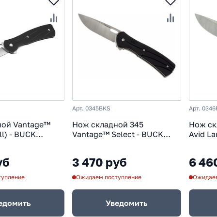
Арт. 0345BKS
Арт. 034
ной Vantage™
Нож складной 345
Нож ск
ll) - BUCK
Vantage™ Select - BUCK
Avid L
таль 420HC,
0345BKS, сталь 420HC,
сталь 
N
рукоять GRN термопластик
пласти
уб
3 470 руб
6 46
тик)
тупление
Ожидаем поступление
Ожидаем
едомить
Уведомить