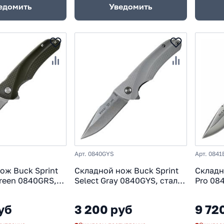
едомить
Уведомить
Арт. 0840GYS
Арт. 084
ож Buck Sprint
Складной нож Buck Sprint
Складн
Green 0840GRS,
Select Gray 0840GYS, сталь
Pro 08
C, рукоять
420HC, рукоять пластик
рукоят
уб
3 200 руб
9 72