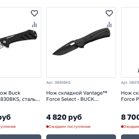
Арт. 0845BKS
Арт. 0847
нож Buck
Нож складной Vantage™
Нож ск
830BKS, сталь
Force Select - BUCK
Force 
оять алюминий
0845BKS, сталь 420HC,
сталь 
рукоять GRN термопластик
G10
руб
4 820 руб
8 70
тупление
Ожидаем поступление
Ожидаем