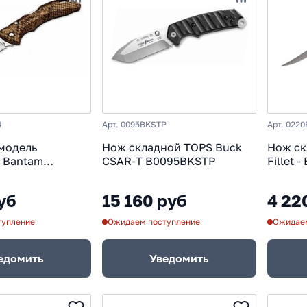
Sanrenmu
Slip Joint
SOG
SRM
Steelclaw
Stin
rdway
WE Knife
Zero Tolerance
Автоматические
Б
Мастер Клинок
Мини
Немецкие
Нержавейка
НО
итан
С деревянной ручкой
Стропорезы
США
Фра
На подшипниках
Тонкие
Кинжалы
На шайбах
4
Арт. 0095BKSTP
Арт. 022
модель
Нож складной TOPS Buck
Нож ск
 Bantam
CSAR-T B0095BKSTP
Fillet 
d
420J2,
уб
15 160 руб
4 22
тупление
Ожидаем поступление
Ожидаем
едомить
Уведомить