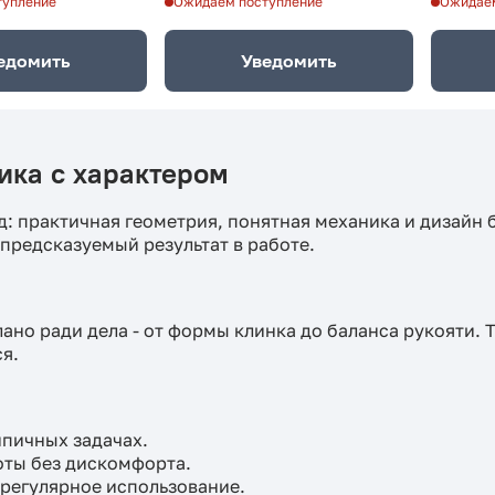
тупление
Ожидаем поступление
Ожидаем
едомить
Уведомить
ика с характером
д: практичная геометрия, понятная механика и дизайн
 предсказуемый результат в работе.
лано ради дела - от формы клинка до баланса рукояти. 
я.
ипичных задачах.
оты без дискомфорта.
регулярное использование.