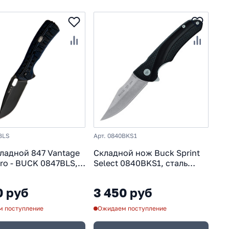
BLS
Арт. 0840BKS1
ладной 847 Vantage
Складной нож Buck Sprint
Pro - BUCK 0847BLS,
Select 0840BKS1, сталь
CPM-S30V, рукоять
420HC, рукоять пластик
0 руб
3 450 руб
 поступление
Ожидаем поступление