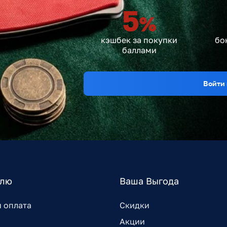
5
%
кэшбек за покупки
бо
баллами
Войти 
елю
Ваша Выгода
и оплата
Скидки
Акции