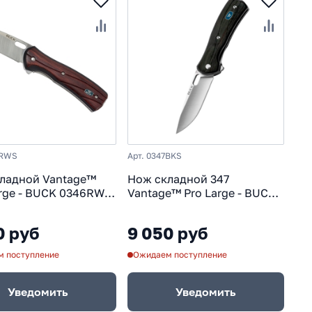
6RWS
Арт. 0347BKS
ладной Vantage™
Нож складной 347
arge - BUCK 0346RWS,
Vantage™ Pro Large - BUCK
420HC, рукоять
0347BKS, сталь CPM-S30V,
к под дерево
рукоять G10
0 руб
9 050 руб
 поступление
Ожидаем поступление
Уведомить
Уведомить