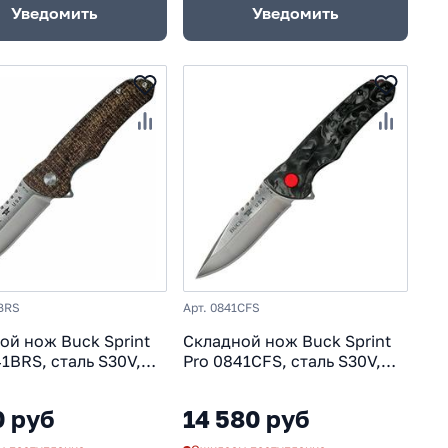
Уведомить
Уведомить
1BRS
Арт. 0841CFS
ой нож Buck Sprint
Складной нож Buck Sprint
41BRS, сталь S30V,
Pro 0841CFS, сталь S30V,
ь микарта
рукоять карбон
0 руб
14 580 руб