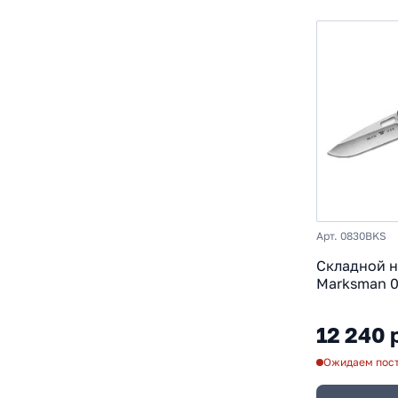
Арт. 0830BKS
Складной 
Marksman 0
154CM, рук
12 240 
Ожидаем пос