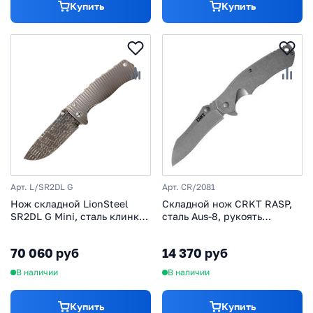
Купить
Купить
Арт. L/SR2DL G
Арт. CR/2081
Нож складной LionSteel
Складной нож CRKT RASP,
SR2DL G Mini, сталь клинка
сталь Aus-8, рукоять
дамасская сталь Chad
нержавеющая сталь 420J2
Nichols Damascus Lizard
70 060 руб
14 370 руб
Pattern, рукоять титан по
технологии Solid®, серый
В наличии
В наличии
Купить
Купить