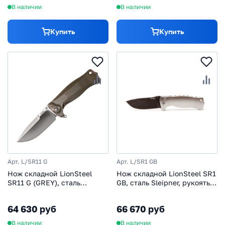
бронзовый
В наличии
В наличии
Купить
Купить
Арт. L/SR11 G
Арт. L/SR1 GB
Нож складной LionSteel
Нож складной LionSteel SR1
SR11 G (GREY), сталь
GB, сталь Sleipner, рукоять
Uddeholm Sleipner® Satin,
алюминий
рукоять титан по
64 630 руб
66 670 руб
технологии Solid®, серый
В наличии
В наличии