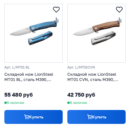
Арт. L/MT01 BL
Арт. L/MT01CVN
Складной нож LionSteel
Складной нож LionSteel
MT01 BL, сталь M390,
MT01 CVN, сталь M390,
рукоять Blue titanium
рукоять Natural canvas
micarta
55 480 руб
42 750 руб
В наличии
В наличии
Купить
Купить