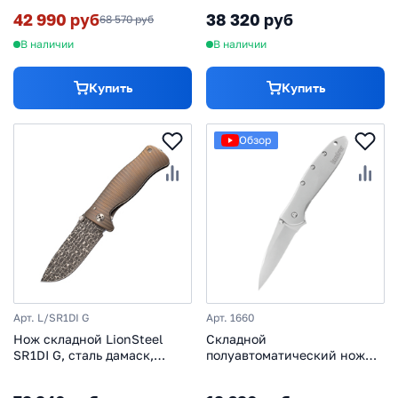
рукоять титан, фиолетовый
Finish, рукоять алюминий
42 990 руб
38 320 руб
68 570 руб
(Solid®), красный
В наличии
В наличии
Купить
Купить
Обзор
Арт. L/SR1DI G
Арт. 1660
Нож складной LionSteel
Складной
SR1DI G, сталь дамаск,
полуавтоматический нож
рукоять титан
Kershaw Leek 1660, сталь
14C28N, рукоять