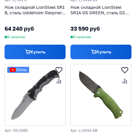
Нож складной LionSteel SR1
Нож складной LionSteel
B, сталь Uddeholm Sleipner,
SR1A GS GREEN, сталь D2
рукоять титан
Satin Finish, рукоять
алюминий (Solid®), зелёный
64 240 руб
33 590 руб
В наличии
В наличии
Купить
Купить
Обзор
Арт. CR/1090
Арт. L/SR1A GB