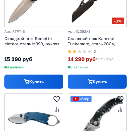
-8%
Арт. RTPT-B
Арт. K1052A3
Складной нож Remette
Складной нож Kansept
Meteor, сталь M390, рукоять
Tuckamore, сталь 20CV,
Titanium Alloy/Carbon Fiber
рукоять титан/карбон
2
15 390 руб
14 290 руб
15 590 руб
В наличии
В наличии
Купить
Купить
Обзор