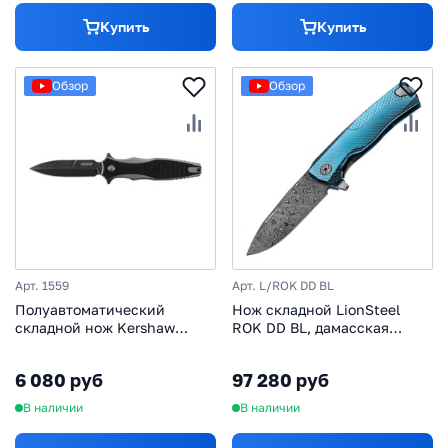
Купить
Купить
Обзор
Обзор
Арт. 1559
Арт. L/ROK DD BL
Полуавтоматический
Нож складной LionSteel
cкладной нож Kershaw
ROK DD BL, дамасская
Decimus, сталь 8Cr13MoV,
сталь, рукоять титан, синий
рукоять GFN/нержавеющая
6 080 руб
97 280 руб
сталь
В наличии
В наличии