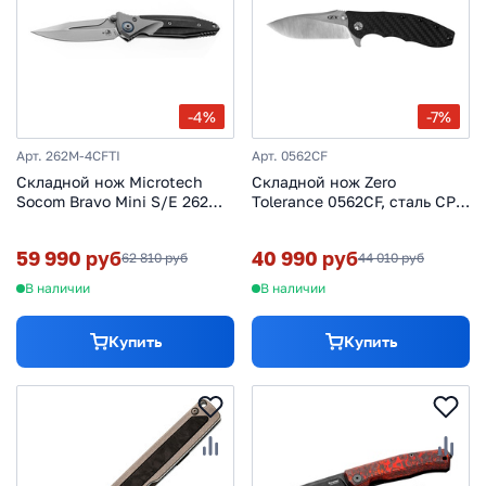
-4%
-7%
Арт. 262M-4CFTI
Арт. 0562CF
Складной нож Microtech
Складной нож Zero
Socom Bravo Mini S/E 262M-
Tolerance 0562CF, сталь CPM
4CFTI, сталь M390, рукоять
20CV, рукоять карбон/титан
титан/карбон
59 990 руб
40 990 руб
62 810 руб
44 010 руб
В наличии
В наличии
Купить
Купить