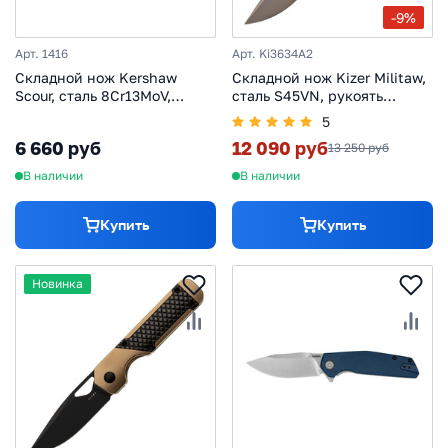
-9%
Арт. 1416
Арт. Ki3634A2
Складной нож Kershaw
Складной нож Kizer Militaw,
Scour, сталь 8Cr13MoV,
сталь S45VN, рукоять
рукоять сталь
Titanium/Fatcarbon
5
6 660 руб
12 090 руб
13 250 руб
В наличии
В наличии
Купить
Купить
Новинка