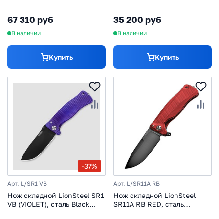
Satin Finish, рукоять титан
Finish, рукоять алюминий
по технологии SOLID®,
(Solid®), красный
67 310 руб
35 200 руб
фиолетовый
В наличии
В наличии
Купить
Купить
-37%
Арт. L/SR1 VB
Арт. L/SR11A RB
Нож складной LionSteel SR1
Нож складной LionSteel
VB (VIOLET), сталь Black
SR11A RB RED, сталь
PVD-Coated Sleipner,
Uddeholm Sleipner® Black