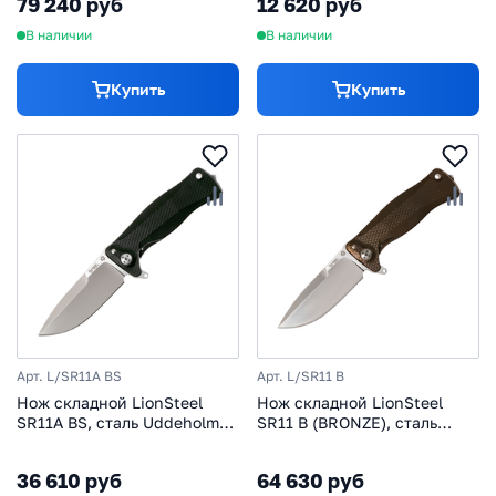
79 240 руб
12 620 руб
нержавеющая сталь
В наличии
В наличии
Купить
Купить
Арт. L/SR11A BS
Арт. L/SR11 B
Нож складной LionSteel
Нож складной LionSteel
SR11A BS, сталь Uddeholm
SR11 B (BRONZE), сталь
Sleipner®, рукоять
Uddeholm Sleipner® Satin,
алюминий (Black Solid®
рукоять титан по
36 610 руб
64 630 руб
Aluminum)
технологии Solid®,