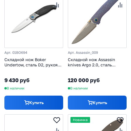
Арт. 01BO694
Арт. Assassin_009
Складной нож Boker
Складной нож Assassin
Undertow, сталь D2, рукоять
knives Argo 2.0, сталь
G10, черный
M398/Damascus, рукоять
титан, фиолетовый
9 430 руб
120 000 руб
В наличии
В наличии
Купить
Купить
Новинка