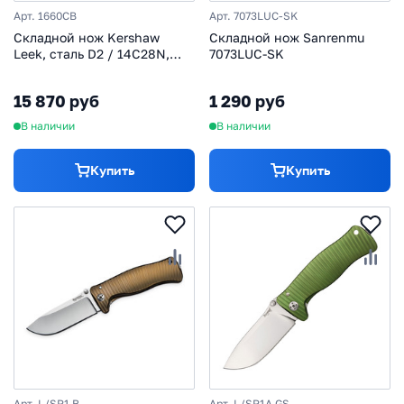
Арт. 1660CB
Арт. 7073LUC-SK
Складной нож Kershaw
Складной нож Sanrenmu
Leek, сталь D2 / 14C28N,
7073LUC-SK
рукоять нержавеющая сталь
15 870 руб
1 290 руб
В наличии
В наличии
Купить
Купить
Арт. L/SR1 B
Арт. L/SR1A GS