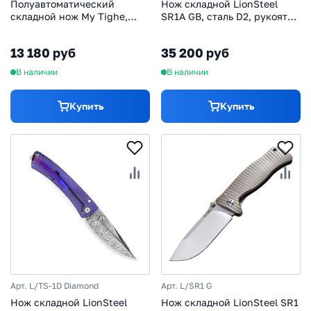
Полуавтоматический
Нож складной LionSteel
складной нож My Tighe,
SR1A GB, сталь D2, рукоять
CRKT 1090, сталь 1. 4116
алюминий, зелёный
(X50CrMoV 15), рукоять
13 180 руб
35 200 руб
сталь/термопластик
В наличии
В наличии
Купить
Купить
Арт. L/TS-1D Diamond
Арт. L/SR1 G
Нож складной LionSteel
Нож складной LionSteel SR1