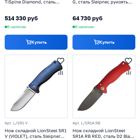
TiSpine Diamond, сталь
G, сталь Sleipner, рукоять
дамаск с рисунком земля
титан
Одина, рукоять титан
514 330 руб
64 730 руб
В наличии
В наличии
Купить
Купить
Арт. L/SR1 V
Арт. L/SR1A RB
Нож складной LionSteel SR1
Нож складной LionSteel
V (VIOLET), сталь Sleipner
SR1A RB RED, сталь D2 Black