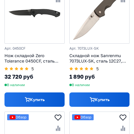
Арт. 0450CF
Арт. 7073LUX-SK
Нож складной Zero
Складной нож Sanrenmu
Tolerance 0450CF, сталь
7073LUX-SK, сталь 12C27,
CPM S35VN, рукоять
рукоять сталь
5
5
карбон/титан
32 720 руб
1 890 руб
В наличии
В наличии
Купить
Купить
Обзор
Обзор