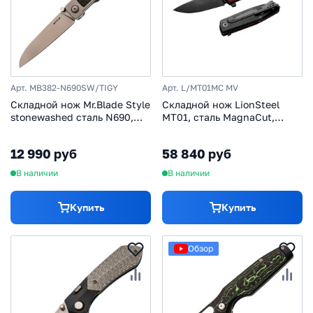
Арт. MB382-N690SW/TIGY
Арт. L/MT01MC MV
Складной нож Mr.Blade Style
Складной нож LionSteel
stonewashed сталь N690,
MT01, сталь MagnaCut,
рукоять Grey Titanium
рукоять карбон/титан,
красно-черный
12 990 руб
58 840 руб
В наличии
В наличии
Купить
Купить
Обзор