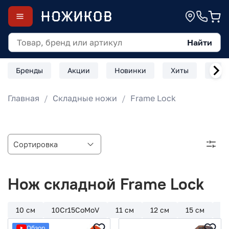
Найти
Бренды
Акции
Новинки
Хиты
Скл
Главная
Складные ножи
Frame Lock
Нож складной Frame Lock
10 см
10Cr15CoMoV
11 см
12 см
15 см
4
Обзор