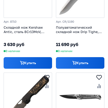
Арт. 8710
Арт. CR/1190
Складной нож Kershaw
Полуавтоматический
Antic, сталь 8Cr13MoV,
складной нож Drip Tighe,
рукоять нержавеющая
CRKT 1190, сталь 8Cr13MoV
сталь, синий
Satin, рукоять carbon
3 630 руб
11 690 руб
fiber/G10
В наличии
В наличии
Купить
Купить