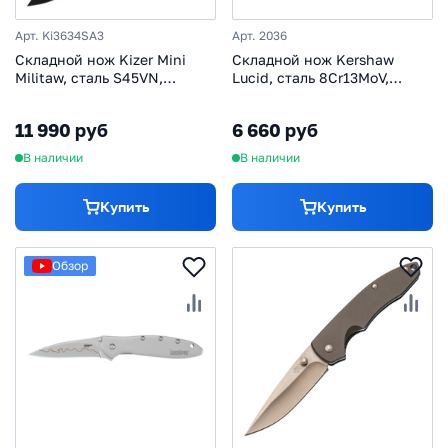
Арт. Ki3634SA3
Арт. 2036
Складной нож Kizer Mini
Складной нож Kershaw
Militaw, сталь S45VN,
Lucid, сталь 8Cr13MoV,
рукоять титан/Zirconium
рукоять сталь/нейлон
11 990 руб
6 660 руб
В наличии
В наличии
Купить
Купить
Обзор