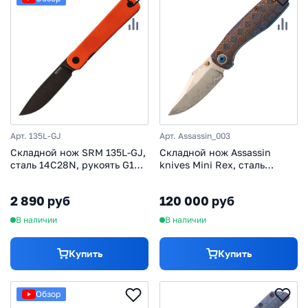
Арт. 135L-GJ
Арт. Assassin_003
Складной нож SRM 135L-GJ,
Складной нож Assassin
сталь 14C28N, рукоять G10,
knives Mini Rex, сталь
оранжевый/черный
Elmax/Damascus, рукоять
титан
2 890 руб
120 000 руб
В наличии
В наличии
Купить
Купить
Обзор