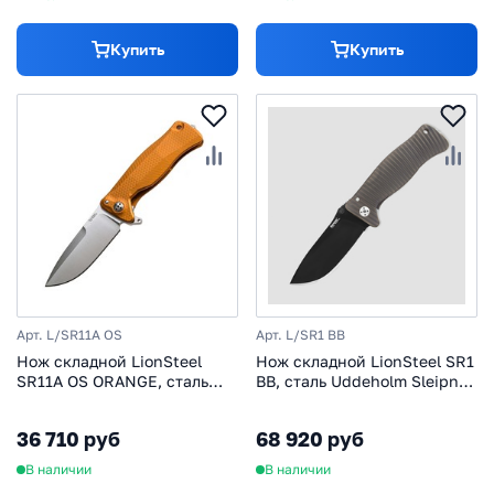
Купить
Купить
Арт. L/SR11A OS
Арт. L/SR1 BB
Нож складной LionSteel
Нож складной LionSteel SR1
SR11A OS ORANGE, сталь
BB, сталь Uddeholm Sleipner,
Uddeholm Sleipner® Satin
рукоять титан
Finish, рукоять алюминий
36 710 руб
68 920 руб
(Solid®), оранжевый
В наличии
В наличии