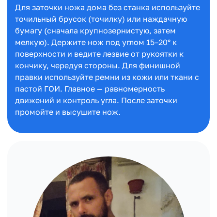
Для заточки ножа дома без станка используйте
точильный брусок (точилку) или наждачную
бумагу (сначала крупнозернистую, затем
мелкую). Держите нож под углом 15–20° к
поверхности и ведите лезвие от рукоятки к
кончику, чередуя стороны. Для финишной
правки используйте ремни из кожи или ткани с
пастой ГОИ. Главное — равномерность
движений и контроль угла. После заточки
промойте и высушите нож.