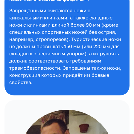
Запрещёнными считаются ножи с
кинжальными клинками, а также складные
ножи с клинками длиной более 90 мм (кроме
специальных спортивных ножей без острия,
например, стропорезов). Туристические ножи
не должны превышать 150 мм (или 220 мм для
складных с несъемным упором), а их рукоять
должна соответствовать требованиям
травмобезопасности. Запрещены также ножи,
конструкция которых придаёт им боевые
свойства.