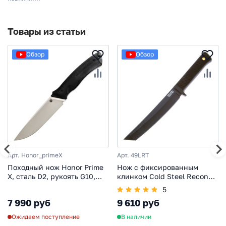
Товары из статьи
Обзор
Обзор
Арт. Honor_primeX
Арт. 49LRT
Походный нож Honor Prime
Нож с фиксированным
X, сталь D2, рукоять G10,
клинком Cold Steel Recon
черный
Tanto, сталь SK-5, рукоять
5
резина, черный
7 990 руб
9 610 руб
Ожидаем поступление
В наличии