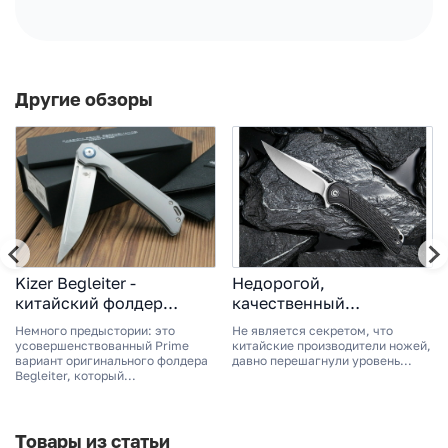
Другие обзоры
Kizer Begleiter -
Недорогой,
китайский фолдер
качественный
отличного качества
карманный нож
Немного предыстории: это
Не является секретом, что
СКЛАДНОЙ НОЖ CIVIVI
усовершенствованный Prime
китайские производители ножей,
вариант оригинального фолдера
DOGMA, СТАЛЬ D2,
давно перешагнули уровень...
Begleiter, который...
РУКОЯТЬ G10
Товары из статьи