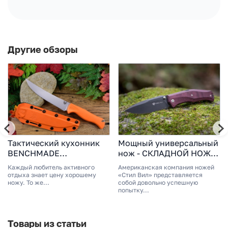
Другие обзоры
Тактический кухонник
Мощный универсальный
BENCHMADE
нож - СКЛАДНОЙ НОЖ
MEATCRAFTER
GEKKO STEEL WILL 1505,
Каждый любитель активного
Американская компания ножей
СТАЛЬ D2
отдыха знает цену хорошему
«Стил Вил» представляется
ножу. То же...
собой довольно успешную
попытку...
Товары из статьи