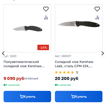
-14%
Арт. 1620
Арт. 1660CF
Полуавтоматический
Складной нож Kershaw
складной нож Kershaw
Leek, сталь CPM-154,
Scallion, сталь 420HC,
рукоять карбон
5
рукоять черный нейлон
9 090 руб
20 200 руб
10 610 руб
В наличии
В наличии
Купить
Купить