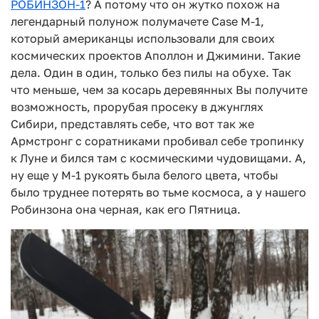
РОБИНЗОН-1
? А потому что он жутко похож на
легендарный полунож полумачете Case M-1,
который американцы использовали для своих
космических проектов Аполлон и Джимини. Такие
дела. Один в один, только без пилы на обухе. Так
что меньше, чем за косарь деревянных Вы получите
возможность, прорубая просеку в джунглях
Сибири, представлять себе, что вот так же
Армстронг с соратниками пробивал себе тропинку
к Луне и бился там с космическими чудовищами. А,
ну еще у M-1 рукоять была белого цвета, чтобы
было труднее потерять во тьме космоса, а у нашего
Робинзона она черная, как его Пятница.