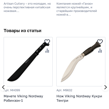
НОЖ ARTISAN ARROYO,
выбросом клинка - НОЖ
Artisan Cutlery – это молодая, но
Компания ножей «Ганзо»
СТАЛЬ AR-RPM9, G10
ПОЛУАВТОМАТИЧЕСКИЙ
очень перспективная китайская
является крупнейшим, и
ножевая...
GANZO G7211 ЧЕРНЫЙ
старейшим производителей
ножей в...
(F7211-BK)
Товары из статьи
Арт. MH099
Арт. M9632
Мачете Viking Nordway
Нож Viking Nordway Кукри
Робинзон-1
Тенгри