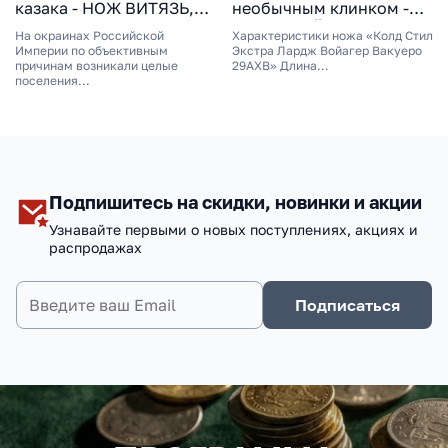
казака - НОЖ ВИТЯЗЬ,
необычным клинком -
СТАЛЬ 95Х18, РУКОЯТЬ
СКЛАДНОЙ НОЖ COLD
На окраинах Российской
Характеристики ножа «Колд Стил
ВЕНГЕ
STEEL EXTRA LARGE
Империи по объективным
Экстра Лардж Войагер Вакуеро
причинам возникали целые
VOYAGER VAQUERO
29АХВ» Длина...
поселения...
29AXV, СТАЛЬ AUS 10A,
РУКОЯТЬ GRIV-EX
Подпишитесь на скидки, новинки и акции
Узнавайте первыми о новых поступлениях, акциях и
распродажах
Подписаться