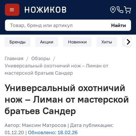
Найти
Бренды
Акции
Новинки
Хиты
Скл
Главная
Обзоры
Универсальный охотничий нож – Лиман от
мастерской братьев Сандер
Универсальный охотничий
нож – Лиман от мастерской
братьев Сандер
Автор: Максим Матросов | Дата публикации:
01.12.20 |
Обновлено: 18.02.26